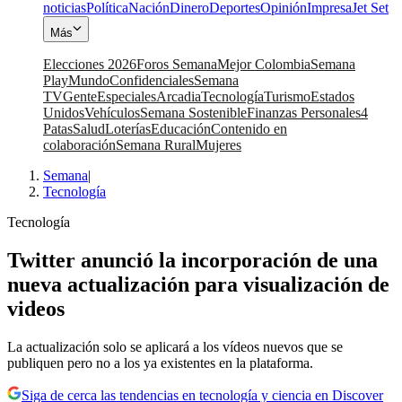
noticias
Política
Nación
Dinero
Deportes
Opinión
Impresa
Jet Set
Más
Elecciones 2026
Foros Semana
Mejor Colombia
Semana
Play
Mundo
Confidenciales
Semana
TV
Gente
Especiales
Arcadia
Tecnología
Turismo
Estados
Unidos
Vehículos
Semana Sostenible
Finanzas Personales
4
Patas
Salud
Loterías
Educación
Contenido en
colaboración
Semana Rural
Mujeres
Semana
|
Tecnología
Tecnología
Twitter anunció la incorporación de una
nueva actualización para visualización de
videos
La actualización solo se aplicará a los vídeos nuevos que se
publiquen pero no a los ya existentes en la plataforma.
Siga de cerca las tendencias en tecnología y ciencia en Discover