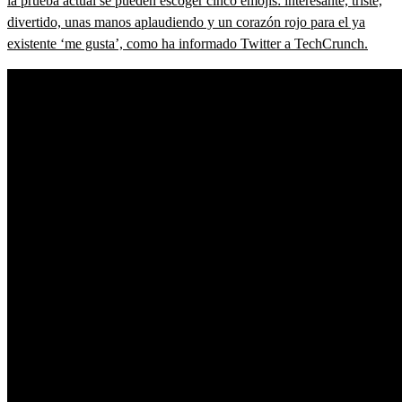
la prueba actual se pueden escoger cinco emojis: interesante, triste,
divertido, unas manos aplaudiendo y un corazón rojo para el ya
existente ‘me gusta’, como ha informado Twitter a TechCrunch.