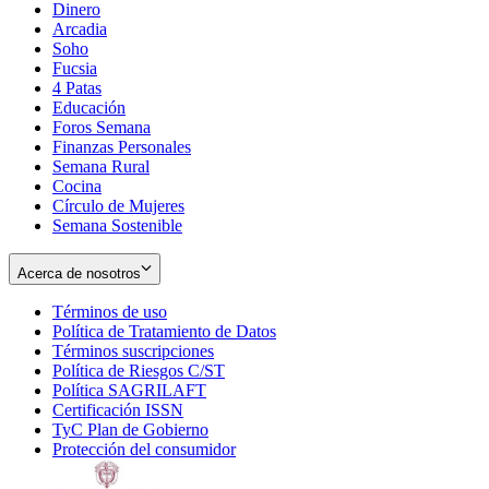
Dinero
Arcadia
Soho
Opens
Fucsia
in
Opens
4 Patas
new
in
Educación
window
new
Foros Semana
window
Finanzas Personales
Semana Rural
Cocina
Círculo de Mujeres
Semana Sostenible
Acerca de nosotros
Términos de uso
Opens
Política de Tratamiento de Datos
in
Opens
Términos suscripciones
new
Opens
in
Política de Riesgos C/ST
window
in
Opens
new
Política SAGRILAFT
Opens
new
in
window
Certificación ISSN
Opens
in
window
new
TyC Plan de Gobierno
in
new
Opens
window
Protección del consumidor
new
window
in
Opens
window
new
in
window
new