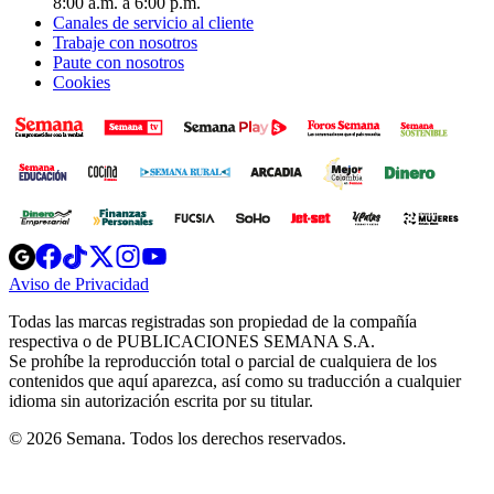
8:00 a.m. a 6:00 p.m.
Canales de servicio al cliente
Trabaje con nosotros
Paute con nosotros
Cookies
Opens
Opens
Opens
Opens
Opens
in
in
in
in
in
Aviso de Privacidad
Opens
new
new
new
new
new
in
window
window
window
window
window
Todas las marcas registradas son propiedad de la compañía
new
respectiva o de PUBLICACIONES SEMANA S.A.
window
Se prohíbe la reproducción total o parcial de cualquiera de los
contenidos que aquí aparezca, así como su traducción a cualquier
idioma sin autorización escrita por su titular.
© 2026 Semana. Todos los derechos reservados.