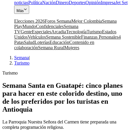
noticias
Política
Nación
Dinero
Deportes
Opinión
Impresa
Jet Set
Más
Elecciones 2026
Foros Semana
Mejor Colombia
Semana
Play
Mundo
Confidenciales
Semana
TV
Gente
Especiales
Arcadia
Tecnología
Turismo
Estados
Unidos
Vehículos
Semana Sostenible
Finanzas Personales
4
Patas
Salud
Loterías
Educación
Contenido en
colaboración
Semana Rural
Mujeres
Semana
|
Turismo
Turismo
Semana Santa en Guatapé: cinco planes
para hacer en este colorido destino, uno
de los preferidos por los turistas en
Antioquia
La Parroquia Nuestra Señora del Carmen tiene preparada una
completa programación religiosa.