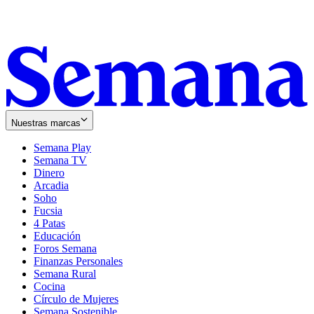
Nuestras marcas
Semana Play
Semana TV
Dinero
Arcadia
Soho
Opens
Fucsia
in
Opens
4 Patas
new
in
Educación
window
new
Foros Semana
window
Finanzas Personales
Semana Rural
Cocina
Círculo de Mujeres
Semana Sostenible