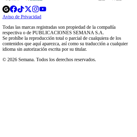
Opens
Opens
Opens
Opens
Opens
in
in
in
in
in
Aviso de Privacidad
Opens
new
new
new
new
new
in
window
window
window
window
window
Todas las marcas registradas son propiedad de la compañía
new
respectiva o de PUBLICACIONES SEMANA S.A.
window
Se prohíbe la reproducción total o parcial de cualquiera de los
contenidos que aquí aparezca, así como su traducción a cualquier
idioma sin autorización escrita por su titular.
© 2026 Semana. Todos los derechos reservados.