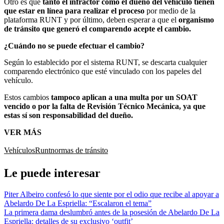
Otro es que
tanto el infractor como el dueño del vehículo tienen
que estar en línea para realizar el proceso
por medio de la
plataforma RUNT y por último, deben esperar a que el
organismo
de tránsito que generó el comparendo acepte el cambio.
¿Cuándo no se puede efectuar el
cambio?
Según lo establecido por el sistema RUNT, se descarta cualquier
comparendo electrónico que esté vinculado con los papeles del
vehículo.
Estos cambios
tampoco aplican a una multa por un SOAT
vencido o por la falta de Revisión Técnico Mecánica, ya que
estas sí son responsabilidad del dueño.
VER MÁS
Vehículos
Runt
normas de tránsito
Le puede interesar
Piter Albeiro confesó lo que siente por el odio que recibe al apoyar a
Abelardo De La Espriella: “Escalaron el tema”
La primera dama deslumbró antes de la posesión de Abelardo De La
Espriella: detalles de su exclusivo ‘outfit’