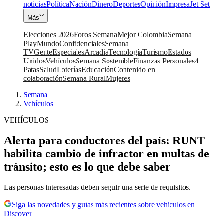
noticias
Política
Nación
Dinero
Deportes
Opinión
Impresa
Jet Set
Más
Elecciones 2026
Foros Semana
Mejor Colombia
Semana
Play
Mundo
Confidenciales
Semana
TV
Gente
Especiales
Arcadia
Tecnología
Turismo
Estados
Unidos
Vehículos
Semana Sostenible
Finanzas Personales
4
Patas
Salud
Loterías
Educación
Contenido en
colaboración
Semana Rural
Mujeres
Semana
|
Vehículos
VEHÍCULOS
Alerta para conductores del país: RUNT
habilita cambio de infractor en multas de
tránsito; esto es lo que debe saber
Las personas interesadas deben seguir una serie de requisitos.
Siga las novedades y guías más recientes sobre vehículos en
Discover