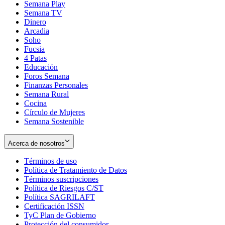
Semana Play
Semana TV
Dinero
Arcadia
Soho
Opens
Fucsia
in
Opens
4 Patas
new
in
Educación
window
new
Foros Semana
window
Finanzas Personales
Semana Rural
Cocina
Círculo de Mujeres
Semana Sostenible
Acerca de nosotros
Términos de uso
Opens
Política de Tratamiento de Datos
in
Opens
Términos suscripciones
new
Opens
in
Política de Riesgos C/ST
window
in
Opens
new
Política SAGRILAFT
Opens
new
in
window
Certificación ISSN
Opens
in
window
new
TyC Plan de Gobierno
in
new
Opens
window
Protección del consumidor
new
window
in
Opens