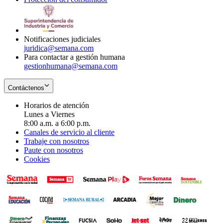
window
new
in
window
new
window
Notificaciones judiciales
juridica@semana.com
Para contactar a gestión humana
gestionhumana@semana.com
Contáctenos
Horarios de atención
Lunes a Viernes
8:00 a.m. a 6:00 p.m.
Canales de servicio al cliente
Trabaje con nosotros
Paute con nosotros
Cookies