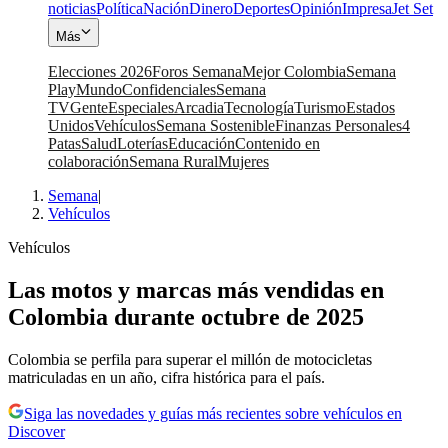
noticias
Política
Nación
Dinero
Deportes
Opinión
Impresa
Jet Set
Más
Elecciones 2026
Foros Semana
Mejor Colombia
Semana
Play
Mundo
Confidenciales
Semana
TV
Gente
Especiales
Arcadia
Tecnología
Turismo
Estados
Unidos
Vehículos
Semana Sostenible
Finanzas Personales
4
Patas
Salud
Loterías
Educación
Contenido en
colaboración
Semana Rural
Mujeres
Semana
|
Vehículos
Vehículos
Las motos y marcas más vendidas en
Colombia durante octubre de 2025
Colombia se perfila para superar el millón de motocicletas
matriculadas en un año, cifra histórica para el país.
Siga las novedades y guías más recientes sobre vehículos en
Discover