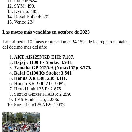
Fratelli: 624.
SYM: 490.
Kymco: 485.
Royal Enfield: 392.
Vento: 234.
Las motos más vendidas en octubre de 2025
Las primeras 10 líneas representan el 34,15% de los registros totales
del decimo mes del año:
AKT AK125NKD EIII: 7.107.
Bajaj Ct100 Es Spoke: 3.981.
Yamaha GPD155-A (Nmax155): 3.775.
Bajaj Ct100 Ks Spoke: 3.541.
Honda XR150L 2.0: 3.111.
Honda XR190L 2.0: 3.085.
Hero Hunk 125 R: 2.875.
Suzuki Gixxer FI ABS: 2.259.
TVS Raider 125; 2.006.
Suzuki Gn125 ABS: 1.993.