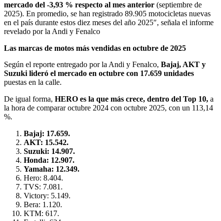
mercado del -3,93 % respecto al mes anterior
(septiembre de
2025). En promedio, se han registrado 89.905 motocicletas nuevas
en el país durante estos diez meses del año 2025″, señala el informe
revelado por la Andi y Fenalco
Las marcas de motos más vendidas en octubre de 2025
Según el reporte entregado por la Andi y Fenalco,
Bajaj, AKT y
Suzuki lideró el mercado en octubre con 17.659 unidades
puestas en la calle.
De igual forma,
HERO es la que más crece, dentro del Top 10,
a
la hora de comparar octubre 2024 con octubre 2025, con un 113,14
%.
Bajaj: 17.659.
AKT: 15.542.
Suzuki: 14.907.
Honda: 12.907.
Yamaha: 12.349.
Hero: 8.404.
TVS: 7.081.
Victory: 5.149.
Bera: 1.120.
KTM: 617.