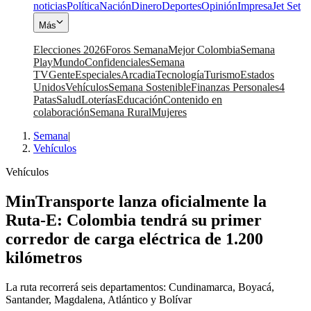
noticias
Política
Nación
Dinero
Deportes
Opinión
Impresa
Jet Set
Más
Elecciones 2026
Foros Semana
Mejor Colombia
Semana
Play
Mundo
Confidenciales
Semana
TV
Gente
Especiales
Arcadia
Tecnología
Turismo
Estados
Unidos
Vehículos
Semana Sostenible
Finanzas Personales
4
Patas
Salud
Loterías
Educación
Contenido en
colaboración
Semana Rural
Mujeres
Semana
|
Vehículos
Vehículos
MinTransporte lanza oficialmente la
Ruta-E: Colombia tendrá su primer
corredor de carga eléctrica de 1.200
kilómetros
La ruta recorrerá seis departamentos: Cundinamarca, Boyacá,
Santander, Magdalena, Atlántico y Bolívar