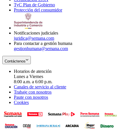
TyC Plan de Gobierno
in
new
Opens
window
Protección del consumidor
new
window
in
Opens
window
new
in
window
new
window
Notificaciones judiciales
juridica@semana.com
Para contactar a gestión humana
gestionhumana@semana.com
Contáctenos
Horarios de atención
Lunes a Viernes
8:00 a.m. a 6:00 p.m.
Canales de servicio al cliente
Trabaje con nosotros
Paute con nosotros
Cookies