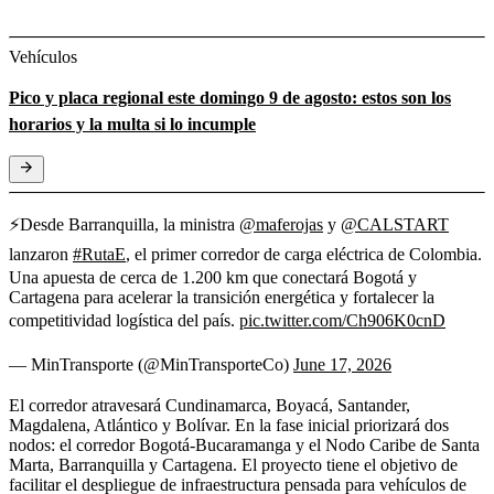
Vehículos
Pico y placa regional este domingo 9 de agosto: estos son los
horarios y la multa si lo incumple
⚡Desde Barranquilla, la ministra
@maferojas
y
@CALSTART
lanzaron
#RutaE
, el primer corredor de carga eléctrica de Colombia.
Una apuesta de cerca de 1.200 km que conectará Bogotá y
Cartagena para acelerar la transición energética y fortalecer la
competitividad logística del país.
pic.twitter.com/Ch906K0cnD
— MinTransporte (@MinTransporteCo)
June 17, 2026
El corredor atravesará Cundinamarca, Boyacá, Santander,
Magdalena, Atlántico y Bolívar. En la fase inicial priorizará dos
nodos: el corredor Bogotá-Bucaramanga y el Nodo Caribe de Santa
Marta, Barranquilla y Cartagena. El proyecto tiene el objetivo de
facilitar el despliegue de infraestructura pensada para vehículos de