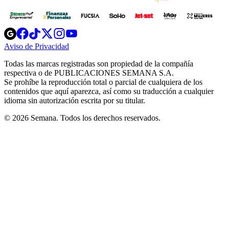
Opens
Opens
Opens
Opens
Opens
in
in
in
in
in
Aviso de Privacidad
Opens
new
new
new
new
new
in
window
window
window
window
window
Todas las marcas registradas son propiedad de la compañía
new
respectiva o de PUBLICACIONES SEMANA S.A.
window
Se prohíbe la reproducción total o parcial de cualquiera de los
contenidos que aquí aparezca, así como su traducción a cualquier
idioma sin autorización escrita por su titular.
© 2026 Semana. Todos los derechos reservados.