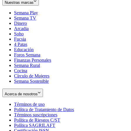
Nuestras marcas
Semana Play
Semana TV
Dinero
Arcadia
Soho
Opens
Fucsia
in
Opens
4 Patas
new
in
Educación
window
new
Foros Semana
window
Finanzas Personales
Semana Rural
Cocina
Círculo de Mujeres
Semana Sostenible
Acerca de nosotros
Términos de uso
Opens
Política de Tratamiento de Datos
in
Opens
Términos suscripciones
new
Opens
in
Política de Riesgos C/ST
window
in
Opens
new
Política SAGRILAFT
Opens
new
in
window
Certificación ISSN
Opens
in
window
new