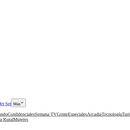
Jet Set
Más
ndo
Confidenciales
Semana TV
Gente
Especiales
Arcadia
Tecnología
Tur
a Rural
Mujeres