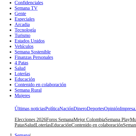
Confidenciales
Semana TV
Gente
Especiales
Arcadia
Tecnología
Turismo
Estados Unidos
Vehículos
Semana Sostenible
Finanzas Personales
4 Patas
Salud
Loterías
Educación
Contenido en colaboración
Semana Rural
Mujeres
Últimas noticias
Política
Nación
Dinero
Deportes
Opinión
Impresa
Elecciones 2026
Foros Semana
Mejor Colombia
Semana Play
Mu
Patas
Salud
Loterías
Educación
Contenido en colaboración
Seman
Semana
|