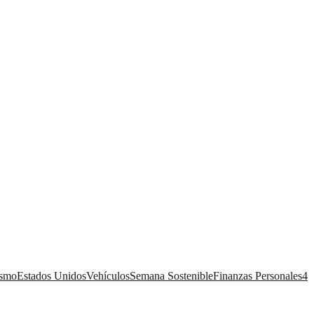
ismo
Estados Unidos
Vehículos
Semana Sostenible
Finanzas Personales
4