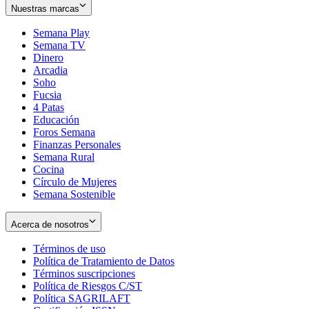
Nuestras marcas
Semana Play
Semana TV
Dinero
Arcadia
Soho
Opens
Fucsia
in
Opens
4 Patas
new
in
Educación
window
new
Foros Semana
window
Finanzas Personales
Semana Rural
Cocina
Círculo de Mujeres
Semana Sostenible
Acerca de nosotros
Términos de uso
Opens
Política de Tratamiento de Datos
in
Opens
Términos suscripciones
new
Opens
in
Política de Riesgos C/ST
window
in
Opens
new
Política SAGRILAFT
Opens
new
in
window