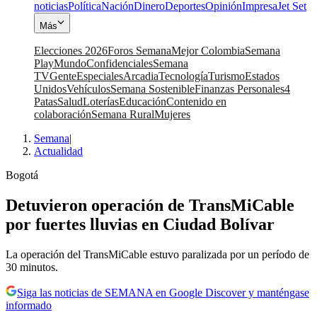
noticias
Política
Nación
Dinero
Deportes
Opinión
Impresa
Jet Set
Más
Elecciones 2026
Foros Semana
Mejor Colombia
Semana
Play
Mundo
Confidenciales
Semana
TV
Gente
Especiales
Arcadia
Tecnología
Turismo
Estados
Unidos
Vehículos
Semana Sostenible
Finanzas Personales
4
Patas
Salud
Loterías
Educación
Contenido en
colaboración
Semana Rural
Mujeres
Semana
|
Actualidad
Bogotá
Detuvieron operación de TransMiCable
por fuertes lluvias en Ciudad Bolívar
La operación del TransMiCable estuvo paralizada por un período de
30 minutos.
Siga las noticias de SEMANA en Google Discover y manténgase
informado