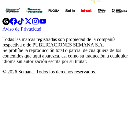
Opens
Opens
Opens
Opens
Opens
in
in
in
in
in
Aviso de Privacidad
Opens
new
new
new
new
new
in
window
window
window
window
window
Todas las marcas registradas son propiedad de la compañía
new
respectiva o de PUBLICACIONES SEMANA S.A.
window
Se prohíbe la reproducción total o parcial de cualquiera de los
contenidos que aquí aparezca, así como su traducción a cualquier
idioma sin autorización escrita por su titular.
© 2026 Semana. Todos los derechos reservados.