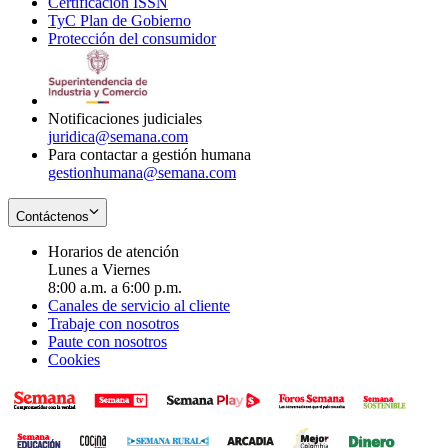
Certificación ISSN
Opens
in
window
new
TyC Plan de Gobierno
in
new
Opens
window
Protección del consumidor
new
window
in
Opens
window
new
in
window
new
window
Notificaciones judiciales
juridica@semana.com
Para contactar a gestión humana
gestionhumana@semana.com
Contáctenos
Horarios de atención
Lunes a Viernes
8:00 a.m. a 6:00 p.m.
Canales de servicio al cliente
Trabaje con nosotros
Paute con nosotros
Cookies