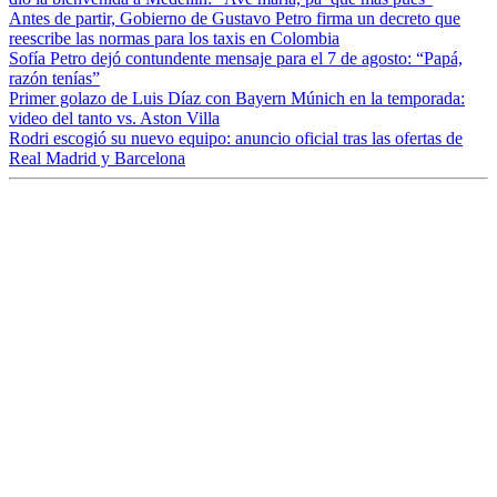
Antes de partir, Gobierno de Gustavo Petro firma un decreto que
reescribe las normas para los taxis en Colombia
Sofía Petro dejó contundente mensaje para el 7 de agosto: “Papá,
razón tenías”
Primer golazo de Luis Díaz con Bayern Múnich en la temporada:
video del tanto vs. Aston Villa
Rodri escogió su nuevo equipo: anuncio oficial tras las ofertas de
Real Madrid y Barcelona