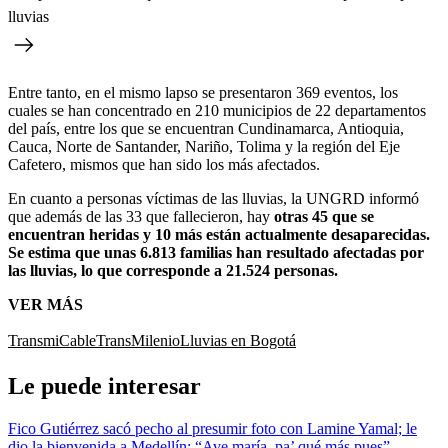
lluvias
Entre tanto, en el mismo lapso se presentaron 369 eventos, los
cuales se han concentrado en 210 municipios de 22 departamentos
del país, entre los que se encuentran Cundinamarca, Antioquia,
Cauca, Norte de Santander, Nariño, Tolima y la región del Eje
Cafetero, mismos que han sido los más afectados.
En cuanto a personas víctimas de las lluvias, la UNGRD informó
que además de las 33 que fallecieron, hay
otras 45 que se
encuentran heridas y 10 más están actualmente desaparecidas.
Se estima que unas 6.813 familias han resultado afectadas por
las lluvias, lo que corresponde a 21.524 personas.
VER MÁS
TransmiCable
TransMilenio
Lluvias en Bogotá
Le puede interesar
Fico Gutiérrez sacó pecho al presumir foto con Lamine Yamal; le
dio la bienvenida a Medellín: “Ave maría, pa’ qué más pues”