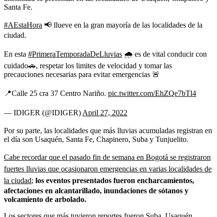
Santa Fe.
#AEstaHora
📢 llueve en la gran mayoría de las localidades de la
ciudad.
En esta
#PrimeraTemporadaDeLluvias
🌧 es de vital conducir con
cuidado🚗, respetar los limites de velocidad y tomar las
precauciones necesarias para evitar emergencias 🚨
📍Calle 25 cra 37 Centro Nariño.
pic.twitter.com/EhZQe7bTl4
— IDIGER (@IDIGER)
April 27, 2022
Por su parte, las localidades que más lluvias acumuladas registran en
el día son Usaquén, Santa Fe, Chapinero, Suba y Tunjuelito.
Cabe recordar que el pasado fin de semana en Bogotá se registraron
fuertes lluvias que ocasionaron emergencias en varias localidades de
la ciudad
;
los eventos presentados fueron encharcamientos,
afectaciones en alcantarillado, inundaciones de sótanos y
volcamiento de arbolado.
Los sectores que más tuvieron reportes fueron Suba, Usaquén,