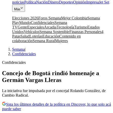
noticias
Política
Nación
Dinero
Deportes
Opinión
Impresa
Jet Set
Más
Elecciones 2026
Foros Semana
Mejor Colombia
Semana
Play
Mundo
Confidenciales
Semana
TV
Gente
Especiales
Arcadia
Tecnología
Turismo
Estados
Unidos
Vehículos
Semana Sostenible
Finanzas Personales
4
Patas
Salud
Loterías
Educación
Contenido en
colaboración
Semana Rural
Mujeres
Semana
|
Confidenciales
Confidenciales
Concejo de Bogotá rindió homenaje a
Germán Vargas Lleras
La iniciativa fue impulsada por el concejal Rolando González, de
Cambio Radical.
Siga los últimos detalles de la política en Discover, lo que solo acá
puede saber