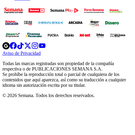
Opens
Opens
Opens
Opens
Opens
in
in
in
in
in
Aviso de Privacidad
Opens
new
new
new
new
new
in
window
window
window
window
window
Todas las marcas registradas son propiedad de la compañía
new
respectiva o de PUBLICACIONES SEMANA S.A.
window
Se prohíbe la reproducción total o parcial de cualquiera de los
contenidos que aquí aparezca, así como su traducción a cualquier
idioma sin autorización escrita por su titular.
© 2026 Semana. Todos los derechos reservados.