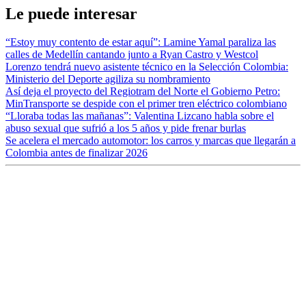
Le puede interesar
“Estoy muy contento de estar aquí”: Lamine Yamal paraliza las
calles de Medellín cantando junto a Ryan Castro y Westcol
Lorenzo tendrá nuevo asistente técnico en la Selección Colombia:
Ministerio del Deporte agiliza su nombramiento
Así deja el proyecto del Regiotram del Norte el Gobierno Petro:
MinTransporte se despide con el primer tren eléctrico colombiano
“Lloraba todas las mañanas”: Valentina Lizcano habla sobre el
abuso sexual que sufrió a los 5 años y pide frenar burlas
Se acelera el mercado automotor: los carros y marcas que llegarán a
Colombia antes de finalizar 2026