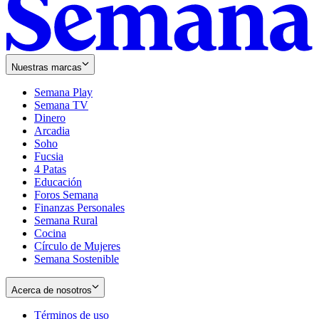
Nuestras marcas
Semana Play
Semana TV
Dinero
Arcadia
Soho
Opens
Fucsia
in
Opens
4 Patas
new
in
Educación
window
new
Foros Semana
window
Finanzas Personales
Semana Rural
Cocina
Círculo de Mujeres
Semana Sostenible
Acerca de nosotros
Términos de uso
Opens