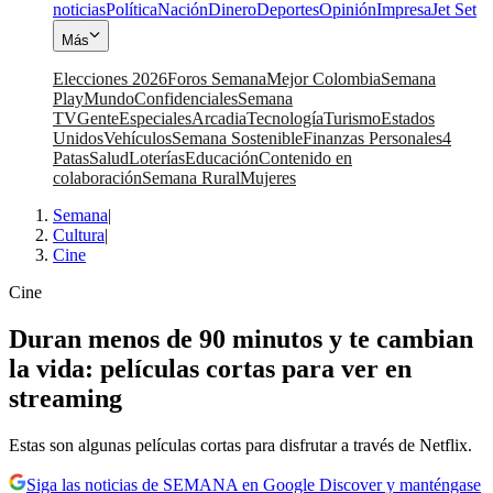
noticias
Política
Nación
Dinero
Deportes
Opinión
Impresa
Jet Set
Más
Elecciones 2026
Foros Semana
Mejor Colombia
Semana
Play
Mundo
Confidenciales
Semana
TV
Gente
Especiales
Arcadia
Tecnología
Turismo
Estados
Unidos
Vehículos
Semana Sostenible
Finanzas Personales
4
Patas
Salud
Loterías
Educación
Contenido en
colaboración
Semana Rural
Mujeres
Semana
|
Cultura
|
Cine
Cine
Duran menos de 90 minutos y te cambian
la vida: películas cortas para ver en
streaming
Estas son algunas películas cortas para disfrutar a través de Netflix.
Siga las noticias de SEMANA en Google Discover y manténgase