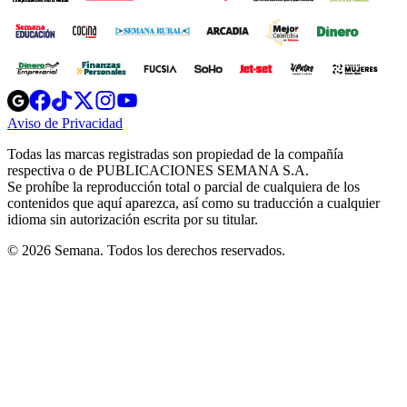
Opens
Opens
Opens
Opens
Opens
in
in
in
in
in
Aviso de Privacidad
Opens
new
new
new
new
new
in
window
window
window
window
window
Todas las marcas registradas son propiedad de la compañía
new
respectiva o de PUBLICACIONES SEMANA S.A.
window
Se prohíbe la reproducción total o parcial de cualquiera de los
contenidos que aquí aparezca, así como su traducción a cualquier
idioma sin autorización escrita por su titular.
© 2026 Semana. Todos los derechos reservados.