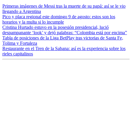
Primeras imágenes de Messi tras la muerte de su papá: así se le vio
llegando a Argentina
Pico y placa regional este domingo 9 de agosto: estos son los
horarios y la multa si lo incumple
Cristina Hurtado estuvo en la posesión presidencial, lució
despampanante ‘look’ y dejó palabras: “Colombia está por encima”
Tabla de posiciones de la Liga BetPlay tras victorias de Santa Fe,
Tolima y Fortaleza
Restaurante en el Tren de la Sabana: así es la experiencia sobre los
rieles capitalinos