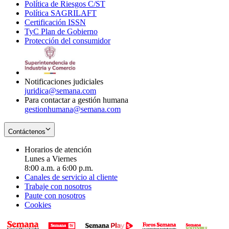
Política de Riesgos C/ST
window
in
Opens
new
Política SAGRILAFT
Opens
new
in
window
Certificación ISSN
Opens
in
window
new
TyC Plan de Gobierno
in
new
Opens
window
Protección del consumidor
new
window
in
Opens
window
new
in
window
new
window
Notificaciones judiciales
juridica@semana.com
Para contactar a gestión humana
gestionhumana@semana.com
Contáctenos
Horarios de atención
Lunes a Viernes
8:00 a.m. a 6:00 p.m.
Canales de servicio al cliente
Trabaje con nosotros
Paute con nosotros
Cookies