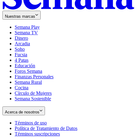
Nuestras marcas
Semana Play
Semana TV
Dinero
Arcadia
Soho
Opens
Fucsia
in
Opens
4 Patas
new
in
Educación
window
new
Foros Semana
window
Finanzas Personales
Semana Rural
Cocina
Círculo de Mujeres
Semana Sostenible
Acerca de nosotros
Términos de uso
Opens
Política de Tratamiento de Datos
in
Opens
Términos suscripciones
new
Opens
in