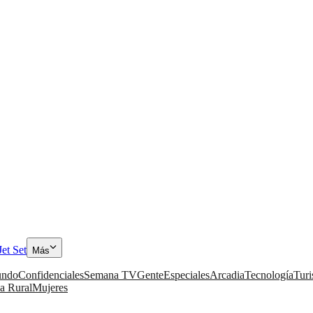
Jet Set
Más
ndo
Confidenciales
Semana TV
Gente
Especiales
Arcadia
Tecnología
Tur
a Rural
Mujeres