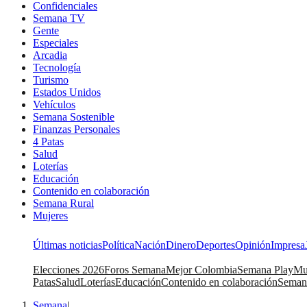
Confidenciales
Semana TV
Gente
Especiales
Arcadia
Tecnología
Turismo
Estados Unidos
Vehículos
Semana Sostenible
Finanzas Personales
4 Patas
Salud
Loterías
Educación
Contenido en colaboración
Semana Rural
Mujeres
Últimas noticias
Política
Nación
Dinero
Deportes
Opinión
Impresa
Elecciones 2026
Foros Semana
Mejor Colombia
Semana Play
Mu
Patas
Salud
Loterías
Educación
Contenido en colaboración
Seman
Semana
|