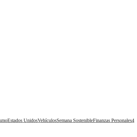
ismo
Estados Unidos
Vehículos
Semana Sostenible
Finanzas Personales
4