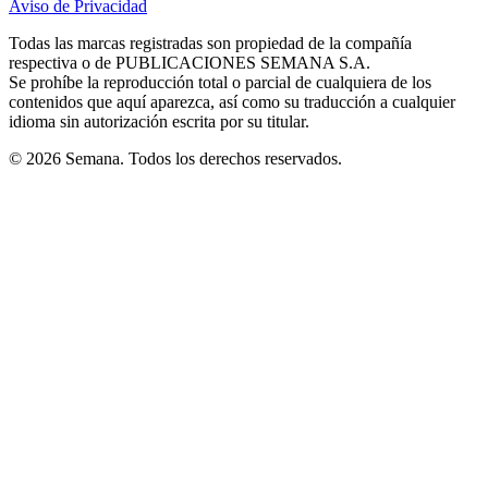
Aviso de Privacidad
Opens
new
new
new
new
new
in
window
window
window
window
window
Todas las marcas registradas son propiedad de la compañía
new
respectiva o de PUBLICACIONES SEMANA S.A.
window
Se prohíbe la reproducción total o parcial de cualquiera de los
contenidos que aquí aparezca, así como su traducción a cualquier
idioma sin autorización escrita por su titular.
© 2026 Semana. Todos los derechos reservados.