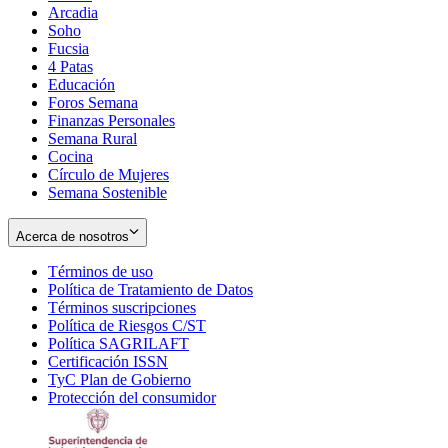
Arcadia
Soho
Opens
Fucsia
in
Opens
4 Patas
new
in
Educación
window
new
Foros Semana
window
Finanzas Personales
Semana Rural
Cocina
Círculo de Mujeres
Semana Sostenible
Acerca de nosotros
Términos de uso
Opens
Política de Tratamiento de Datos
in
Opens
Términos suscripciones
new
Opens
in
Política de Riesgos C/ST
window
in
Opens
new
Política SAGRILAFT
Opens
new
in
window
Certificación ISSN
Opens
in
window
new
TyC Plan de Gobierno
in
new
Opens
window
Protección del consumidor
new
window
in
Opens
window
new
in
window
new