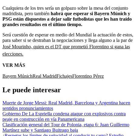
Cualquiera de los tres sería un golpazo sobre la mesa del conjunto
madridista, pero también
habrá que esperar si Bayern Múnich y
PSG están dispuestos a dejar salir futbolistas que les han traído
grandes resultados en el último tiempo.
Será cuestión de esperar en medio del Mundial la actuación de estos,
para saber si se destraban la negociaciones y llega alguno a la par de
José Mourinho, quien es el DT que prometió Florentino si gana las
elecciones.
VER MÁS
Bayern Múnich
Real Madrid
Fichajes
Florentino Pérez
Le puede interesar
Muerte de Jorge Messi: Real Madrid, Barcelona y Argentina hacen
sentidos pronunciamientos
Gobierno De La Espriella condena ataque con explosivos contra
peaje en construcción en vía Panamericana
Clasificación general del Tour de Polonia, etapa 6: Juan Guillermo
Martínez sube y Santiago Buitrago baja
¿Respetas los límites de velocidad al conducir tu carro? Estudio