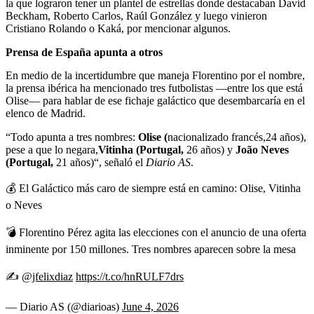
la que lograron tener un plantel de estrellas donde destacaban David
Beckham, Roberto Carlos, Raúl González y luego vinieron
Cristiano Rolando o Kaká, por mencionar algunos.
Prensa de España apunta a otros
En medio de la incertidumbre que maneja Florentino por el nombre,
la prensa ibérica ha mencionado tres futbolistas —entre los que está
Olise— para hablar de ese fichaje galáctico que desembarcaría en el
elenco de Madrid.
“Todo apunta a tres nombres:
Olise (
nacionalizado francés,24 años),
pese a que lo negara,
Vitinha (Portugal,
26 años) y
João Neves
(Portugal,
21 años)“, señaló el
Diario AS
.
💰 El Galáctico más caro de siempre está en camino: Olise, Vitinha
o Neves
💣 Florentino Pérez agita las elecciones con el anuncio de una oferta
inminente por 150 millones. Tres nombres aparecen sobre la mesa
✍️
@jfelixdiaz
https://t.co/hnRULF7drs
— Diario AS (@diarioas)
June 4, 2026