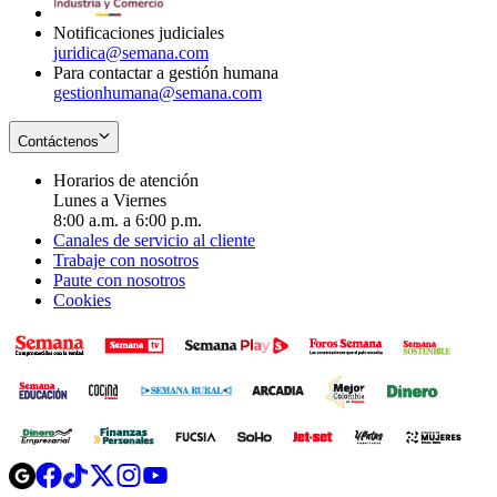
window
Notificaciones judiciales
juridica@semana.com
Para contactar a gestión humana
gestionhumana@semana.com
Contáctenos
Horarios de atención
Lunes a Viernes
8:00 a.m. a 6:00 p.m.
Canales de servicio al cliente
Trabaje con nosotros
Paute con nosotros
Cookies
Opens
Opens
Opens
Opens
Opens
in
in
in
in
in