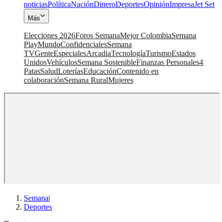
noticias
Política
Nación
Dinero
Deportes
Opinión
Impresa
Jet Set
Más
Elecciones 2026
Foros Semana
Mejor Colombia
Semana
Play
Mundo
Confidenciales
Semana
TV
Gente
Especiales
Arcadia
Tecnología
Turismo
Estados
Unidos
Vehículos
Semana Sostenible
Finanzas Personales
4
Patas
Salud
Loterías
Educación
Contenido en
colaboración
Semana Rural
Mujeres
Semana
|
Deportes