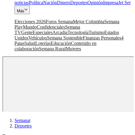
noticias
Política
Nación
Dinero
Deportes
Opinión
Impresa
Jet Set
Más
Elecciones 2026
Foros Semana
Mejor Colombia
Semana
Play
Mundo
Confidenciales
Semana
TV
Gente
Especiales
Arcadia
Tecnología
Turismo
Estados
Unidos
Vehículos
Semana Sostenible
Finanzas Personales
4
Patas
Salud
Loterías
Educación
Contenido en
colaboración
Semana Rural
Mujeres
Semana
|
Deportes