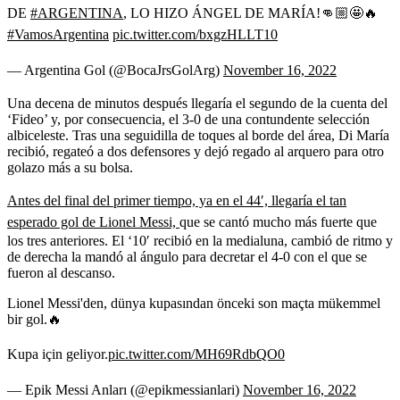
DE
#ARGENTINA
, LO HIZO ÁNGEL DE MARÍA!👊🏼🤩🔥
#VamosArgentina
pic.twitter.com/bxgzHLLT10
— Argentina Gol (@BocaJrsGolArg)
November 16, 2022
Una decena de minutos después llegaría el segundo de la cuenta del
‘Fideo’ y, por consecuencia, el 3-0 de una contundente selección
albiceleste. Tras una seguidilla de toques al borde del área, Di María
recibió, regateó a dos defensores y dejó regado al arquero para otro
golazo más a su bolsa.
Antes del final del primer tiempo, ya en el 44′, llegaría el tan
esperado gol de Lionel Messi,
que se cantó mucho más fuerte que
los tres anteriores. El ‘10′ recibió en la medialuna, cambió de ritmo y
de derecha la mandó al ángulo para decretar el 4-0 con el que se
fueron al descanso.
Lionel Messi'den, dünya kupasından önceki son maçta mükemmel
bir gol.🔥
Kupa için geliyor.
pic.twitter.com/MH69RdbQO0
— Epik Messi Anları (@epikmessianlari)
November 16, 2022