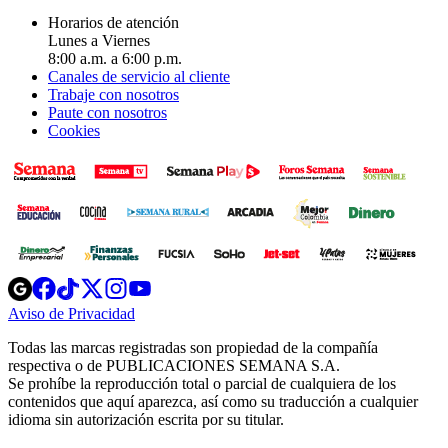
Horarios de atención
Lunes a Viernes
8:00 a.m. a 6:00 p.m.
Canales de servicio al cliente
Trabaje con nosotros
Paute con nosotros
Cookies
Opens
Opens
Opens
Opens
Opens
in
in
in
in
in
Aviso de Privacidad
Opens
new
new
new
new
new
in
window
window
window
window
window
Todas las marcas registradas son propiedad de la compañía
new
respectiva o de PUBLICACIONES SEMANA S.A.
window
Se prohíbe la reproducción total o parcial de cualquiera de los
contenidos que aquí aparezca, así como su traducción a cualquier
idioma sin autorización escrita por su titular.