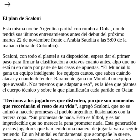
El plan de Scaloni
Esta misma noche Argentina partirá con rumbo a Doha, donde
tendrá sus últimos entrenamientos antes del debut del próximo
martes 22 de noviembre frente a Arabia Saudita a las 5:00 de la
mañana (hora de Colombia).
Scaloni, con todo el plantel a su disposición, espera dar el primer
paso para firmar la clasificación a octavos cuanto antes, algo que no
está ni en duda por parte de las casas de apuestas. “El Mundial lo
gana un equipo inteligente, los equipos cautos, que saben cuándo
atacar y cuando defender. Raramente gana un Mundial un equipo
que avasalla. Nos tenemos que adaptar a eso”, es la idea que plantea
el cuerpo técnico y sobre la que planificarán cada partido en Qatar.
“Decimos a los jugadores que disfruten, porque son momentos
que recordarán el resto de su vida”,
agregó Scaloni, que no se
animó a hacerle promesas al pueblo argentino, ilusionados con la
tercera copa. “Sin promesas de nada. Esto es fútbol, y es tan
impredecible que no merece la pena prometer nada. Esta generación
y estos jugadores que han tenido una manera de jugar la van a seguir
teniendo. En un Mundial es fundamental que acompañe la suerte,
pero que la sensación al irnos a casa sea de marcharnos vacíos por