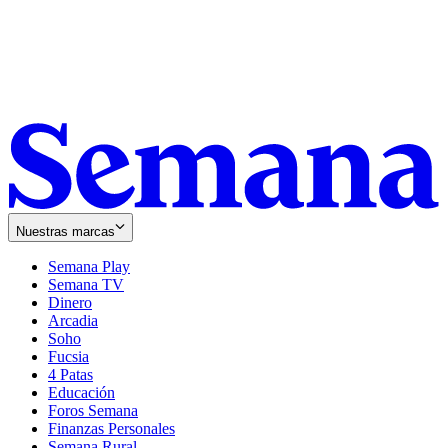
Nuestras marcas
Semana Play
Semana TV
Dinero
Arcadia
Soho
Opens
Fucsia
in
Opens
4 Patas
new
in
Educación
window
new
Foros Semana
window
Finanzas Personales
Semana Rural