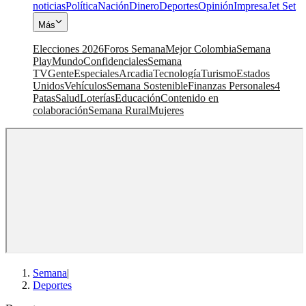
noticias
Política
Nación
Dinero
Deportes
Opinión
Impresa
Jet Set
Más
Elecciones 2026
Foros Semana
Mejor Colombia
Semana
Play
Mundo
Confidenciales
Semana
TV
Gente
Especiales
Arcadia
Tecnología
Turismo
Estados
Unidos
Vehículos
Semana Sostenible
Finanzas Personales
4
Patas
Salud
Loterías
Educación
Contenido en
colaboración
Semana Rural
Mujeres
Semana
|
Deportes