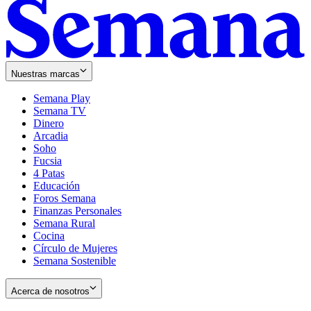
Nuestras marcas
Semana Play
Semana TV
Dinero
Arcadia
Soho
Opens
Fucsia
in
Opens
4 Patas
new
in
Educación
window
new
Foros Semana
window
Finanzas Personales
Semana Rural
Cocina
Círculo de Mujeres
Semana Sostenible
Acerca de nosotros