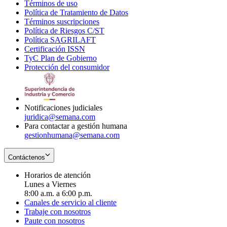
Términos de uso
Opens
Política de Tratamiento de Datos
in
Opens
Términos suscripciones
new
Opens
in
Política de Riesgos C/ST
window
in
Opens
new
Política SAGRILAFT
Opens
new
in
window
Certificación ISSN
Opens
in
window
new
TyC Plan de Gobierno
in
new
Opens
window
Protección del consumidor
new
window
in
Opens
window
new
in
window
new
window
Notificaciones judiciales
juridica@semana.com
Para contactar a gestión humana
gestionhumana@semana.com
Contáctenos
Horarios de atención
Lunes a Viernes
8:00 a.m. a 6:00 p.m.
Canales de servicio al cliente
Trabaje con nosotros
Paute con nosotros