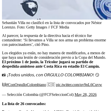
Sebastián Villa no clasificó en la lista de convocados por Néstor
Lorenzo.
Foto:
Getty Images // FCF Media
Al parecer, la respuesta de la directiva hacia el técnico fue
contundente: ‘Si llevamos a Villa se nos arma un problema enorme
con patrocinadores’, citó Pino.
Los elegidos ya están, no hay manera de modificarlos, a menos de
que haya una lesión de consideración previo a la Copa del Mundo.
El próximo 1 de junio, la Tricolor jugará su partido de
despedida-amistoso ante Costa Rica en estadio El Campín.
📸 ¡𝘛𝘰𝘥𝘰𝘴 𝘶𝘯𝘪𝘥𝘰𝘴, 𝘤𝘰𝘯 𝘖𝘙𝘎𝘜𝘓𝘓𝘖 𝘊𝘖𝘓𝘖𝘔𝘉𝘐𝘈𝘕𝘖! 😏
🙌
#ConOrgulloColombiano
🇨🇴
pic.twitter.com/uv9nL6Cuvw
— Selección Colombia (@FCFSeleccionCol)
May 28, 2026
La lista de 26 convocados: