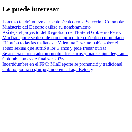
Le puede interesar
Lorenzo tendrá nuevo asistente técnico en la Selección Colombia:
Ministerio del Deporte agiliza su nombramiento
Así deja el proyecto del Regiotram del Norte el Gobierno Petro:
MinTransporte se despide con el primer tren eléctrico colombiano
“Lloraba todas las mañanas”: Valentina Lizcano habla sobre el
abuso sexual que sufrió a los 5 años y pide frenar burlas
Se acelera el mercado automotor: los carros y marcas que llegarán a
Colombia antes de finalizar 2026
Incertidumbre en el FPC: MinDeporte se pronunció y tradicional
club no podría seguir jugando en la Liga Betplay