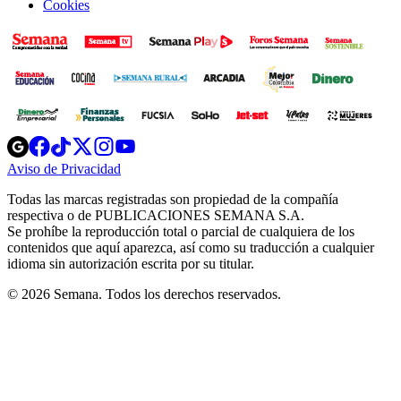
Cookies
Opens
Opens
Opens
Opens
Opens
in
in
in
in
in
Aviso de Privacidad
Opens
new
new
new
new
new
in
window
window
window
window
window
Todas las marcas registradas son propiedad de la compañía
new
respectiva o de PUBLICACIONES SEMANA S.A.
window
Se prohíbe la reproducción total o parcial de cualquiera de los
contenidos que aquí aparezca, así como su traducción a cualquier
idioma sin autorización escrita por su titular.
© 2026 Semana. Todos los derechos reservados.