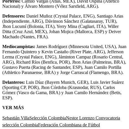
Porteros:
Camilo Vargas (Atlas, MEX), David Ospina (Atlético
Nacional) y Álvaro Montero (Vélez Sarsfield, ARG).
Defensores:
Daniel Muñoz (Crystal Palace, ENG), Santiago Arias
(Independiente, ARG), Dávinson Sánchez (Galatasaray, TUR),
Jhon Lucumí (Bolonia, ITA), Yerry Mina (Cagliari, ITA), Willer
Ditta (Cruz Azul, MEX), Johan Mojica (Mallorca, ESP) y Deiver
Machado (Nantes, FRA).
Mediocampistas:
James Rodríguez (Minnesota United, USA), Juan
Fernando Quintero y Kevin Castaño (River Plate, ARG), Jefferson
Lerma (Crystal Palace, ENG), Jáminton Campaz (Rosario Central,
ARG), Richard Ríos (Benfica, POR), Jhon Arias (Palmeiras, BRA),
Gustavo Puerta (Racing de Santander, ESP), Juan Camilo Portilla
(Athletico Paranaense, BRA) y Jorge Carrascal (Flamengo, BRA).
Delanteros:
Luis Díaz (Bayern Munich, GER), Luis Javier Suárez
(Sporting CP, POR), Jhon Córdoba (Krasnodar, RUS), Carlos
Gómez (Vasco da Gama, BRA) y Juan Camilo Hernández (Betis,
ESP).
VER MÁS
Sebastián Villa
Selección Colombia
Nestor Lorenzo
Convocatoria
selección Colombia
Federación Colombiana de Fútbol