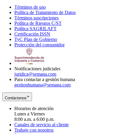
Términos de uso
Opens
Política de Tratamiento de Datos
in
Opens
Términos suscripciones
new
Opens
in
Política de Riesgos C/ST
window
in
Opens
new
Política SAGRILAFT
Opens
new
in
window
Certificación ISSN
Opens
in
window
new
TyC Plan de Gobierno
in
new
Opens
window
Protección del consumidor
new
window
in
Opens
window
new
in
window
new
window
Notificaciones judiciales
juridica@semana.com
Para contactar a gestión humana
gestionhumana@semana.com
Contáctenos
Horarios de atención
Lunes a Viernes
8:00 a.m. a 6:00 p.m.
Canales de servicio al cliente
Trabaje con nosotros