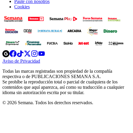
Paute con nosotros
Cookies
Opens
Opens
Opens
Opens
Opens
in
in
in
in
in
Aviso de Privacidad
Opens
new
new
new
new
new
in
window
window
window
window
window
Todas las marcas registradas son propiedad de la compañía
new
respectiva o de PUBLICACIONES SEMANA S.A.
window
Se prohíbe la reproducción total o parcial de cualquiera de los
contenidos que aquí aparezca, así como su traducción a cualquier
idioma sin autorización escrita por su titular.
© 2026 Semana. Todos los derechos reservados.