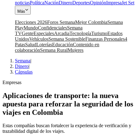
noticias
Política
Nación
Dinero
Deportes
Opinión
Impresa
Jet Set
Más
Elecciones 2026
Foros Semana
Mejor Colombia
Semana
Play
Mundo
Confidenciales
Semana
TV
Gente
Especiales
Arcadia
Tecnología
Turismo
Estados
Unidos
Vehículos
Semana Sostenible
Finanzas Personales
4
Patas
Salud
Loterías
Educación
Contenido en
colaboración
Semana Rural
Mujeres
Semana
|
Dinero
|
Cápsulas
Empresas
Aplicaciones de transporte: la nueva
apuesta para reforzar la seguridad de los
viajes en Colombia
Estas compañías buscan fortalecer la experiencia de verificación y
trazabilidad digital de los viajes.