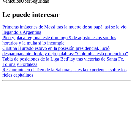
Vehículos
Uber
Seguridad
Le puede interesar
Primeras imágenes de Messi tras la muerte de su papá: así se le vio
llegando a Argentina
Pico y placa regional este domingo 9 de agosto: estos son los
horarios y la multa si lo incumple
Cristina Hurtado estuvo en la posesión presidencial, lució
despampanante ‘look’ y dejó palabras: “Colombia está por encima”
Tabla de posiciones de la Liga BetPlay tras victorias de Santa Fe,
Tolima y Fortaleza
Restaurante en el Tren de la Sabana: así es la experiencia sobre los
rieles capitalinos