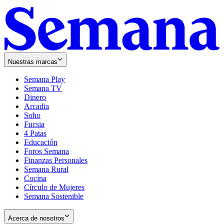
Nuestras marcas
Semana Play
Semana TV
Dinero
Arcadia
Soho
Opens
Fucsia
in
Opens
4 Patas
new
in
Educación
window
new
Foros Semana
window
Finanzas Personales
Semana Rural
Cocina
Círculo de Mujeres
Semana Sostenible
Acerca de nosotros