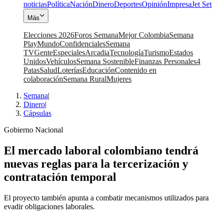
noticias
Política
Nación
Dinero
Deportes
Opinión
Impresa
Jet Set
Más
Elecciones 2026
Foros Semana
Mejor Colombia
Semana
Play
Mundo
Confidenciales
Semana
TV
Gente
Especiales
Arcadia
Tecnología
Turismo
Estados
Unidos
Vehículos
Semana Sostenible
Finanzas Personales
4
Patas
Salud
Loterías
Educación
Contenido en
colaboración
Semana Rural
Mujeres
Semana
|
Dinero
|
Cápsulas
Gobierno Nacional
El mercado laboral colombiano tendrá
nuevas reglas para la tercerización y
contratación temporal
El proyecto también apunta a combatir mecanismos utilizados para
evadir obligaciones laborales.