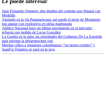
Le puede interesar
Juan Fernando Quintero: dan detalles del contrato que firmará con
Medellín
Atentado en la vía Panamericana: así quedó el peaje de Mondomo
tras ataque con explosivos en plena madrugada
Atlético Nacional hace un último movimiento en el mercado:
refuerzo por pedido de Lucas González
La Guajira en la mira: las prioridades del Gobierno De La Espriella
para mejorar la infraestructura vial
Mordaz crítica a jugadores colombianos: “no tienen cerebro” y
JuanFer Quintero se paró en la raya