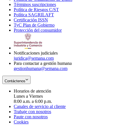
Términos suscripciones
new
Opens
in
Política de Riesgos C/ST
window
in
Opens
new
Política SAGRILAFT
Opens
new
in
window
Certificación ISSN
Opens
in
window
new
TyC Plan de Gobierno
in
new
Opens
window
Protección del consumidor
new
window
in
Opens
window
new
in
window
new
window
Notificaciones judiciales
juridica@semana.com
Para contactar a gestión humana
gestionhumana@semana.com
Contáctenos
Horarios de atención
Lunes a Viernes
8:00 a.m. a 6:00 p.m.
Canales de servicio al cliente
Trabaje con nosotros
Paute con nosotros
Cookies