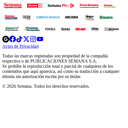
Opens
Opens
Opens
Opens
Opens
in
in
in
in
in
Aviso de Privacidad
Opens
new
new
new
new
new
in
window
window
window
window
window
Todas las marcas registradas son propiedad de la compañía
new
respectiva o de PUBLICACIONES SEMANA S.A.
window
Se prohíbe la reproducción total o parcial de cualquiera de los
contenidos que aquí aparezca, así como su traducción a cualquier
idioma sin autorización escrita por su titular.
© 2026 Semana. Todos los derechos reservados.