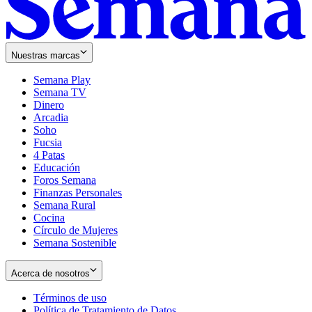
Nuestras marcas
Semana Play
Semana TV
Dinero
Arcadia
Soho
Opens
Fucsia
in
Opens
4 Patas
new
in
Educación
window
new
Foros Semana
window
Finanzas Personales
Semana Rural
Cocina
Círculo de Mujeres
Semana Sostenible
Acerca de nosotros
Términos de uso
Opens
Política de Tratamiento de Datos
in
Opens