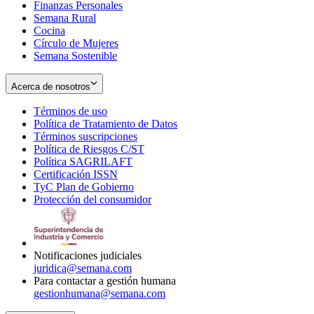
Finanzas Personales
Semana Rural
Cocina
Círculo de Mujeres
Semana Sostenible
Acerca de nosotros
Términos de uso
Opens
Política de Tratamiento de Datos
in
Opens
Términos suscripciones
new
Opens
in
Política de Riesgos C/ST
window
in
Opens
new
Política SAGRILAFT
Opens
new
in
window
Certificación ISSN
Opens
in
window
new
TyC Plan de Gobierno
in
new
Opens
window
Protección del consumidor
new
window
in
Opens
window
new
in
window
new
window
Notificaciones judiciales
juridica@semana.com
Para contactar a gestión humana
gestionhumana@semana.com