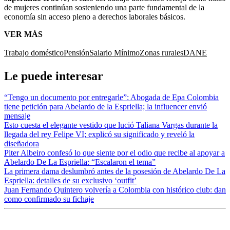
de mujeres continúan sosteniendo una parte fundamental de la
economía sin acceso pleno a derechos laborales básicos.
VER MÁS
Trabajo doméstico
Pensión
Salario Mínimo
Zonas rurales
DANE
Le puede interesar
“Tengo un documento por entregarle”: Abogada de Epa Colombia
tiene petición para Abelardo de la Espriella; la influencer envió
mensaje
Esto cuesta el elegante vestido que lució Taliana Vargas durante la
llegada del rey Felipe VI; explicó su significado y reveló la
diseñadora
Piter Albeiro confesó lo que siente por el odio que recibe al apoyar a
Abelardo De La Espriella: “Escalaron el tema”
La primera dama deslumbró antes de la posesión de Abelardo De La
Espriella: detalles de su exclusivo ‘outfit’
Juan Fernando Quintero volvería a Colombia con histórico club: dan
como confirmado su fichaje