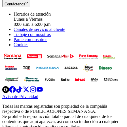
Contáctenos
Horarios de atención
Lunes a Viernes
8:00 a.m. a 6:00 p.m.
Canales de servicio al cliente
Trabaje con nosotros
Paute con nosotros
Cookies
Opens
Opens
Opens
Opens
Opens
in
in
in
in
in
Aviso de Privacidad
Opens
new
new
new
new
new
in
window
window
window
window
window
Todas las marcas registradas son propiedad de la compañía
new
respectiva o de PUBLICACIONES SEMANA S.A.
window
Se prohíbe la reproducción total o parcial de cualquiera de los
contenidos que aquí aparezca, así como su traducción a cualquier
idioma sin autorización escrita por su titular.