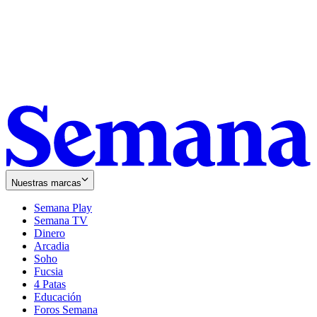
Nuestras marcas
Semana Play
Semana TV
Dinero
Arcadia
Soho
Opens
Fucsia
in
Opens
4 Patas
new
in
Educación
window
new
Foros Semana
window