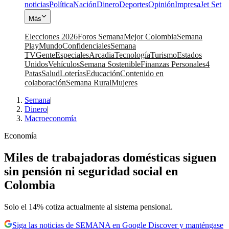
noticias
Política
Nación
Dinero
Deportes
Opinión
Impresa
Jet Set
Más
Elecciones 2026
Foros Semana
Mejor Colombia
Semana
Play
Mundo
Confidenciales
Semana
TV
Gente
Especiales
Arcadia
Tecnología
Turismo
Estados
Unidos
Vehículos
Semana Sostenible
Finanzas Personales
4
Patas
Salud
Loterías
Educación
Contenido en
colaboración
Semana Rural
Mujeres
Semana
|
Dinero
|
Macroeconomía
Economía
Miles de trabajadoras domésticas siguen
sin pensión ni seguridad social en
Colombia
Solo el 14% cotiza actualmente al sistema pensional.
Siga las noticias de SEMANA en Google Discover y manténgase