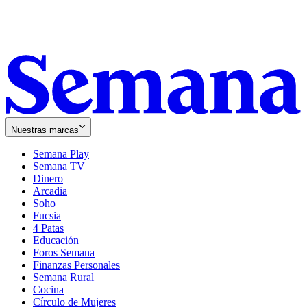
Nuestras marcas
Semana Play
Semana TV
Dinero
Arcadia
Soho
Opens
Fucsia
in
Opens
4 Patas
new
in
Educación
window
new
Foros Semana
window
Finanzas Personales
Semana Rural
Cocina
Círculo de Mujeres