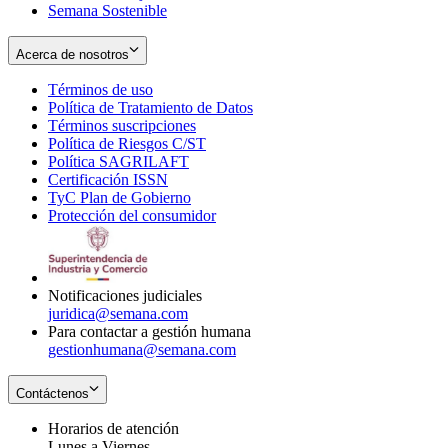
Semana Sostenible
Acerca de nosotros
Términos de uso
Opens
Política de Tratamiento de Datos
in
Opens
Términos suscripciones
new
Opens
in
Política de Riesgos C/ST
window
in
Opens
new
Política SAGRILAFT
Opens
new
in
window
Certificación ISSN
Opens
in
window
new
TyC Plan de Gobierno
in
new
Opens
window
Protección del consumidor
new
window
in
Opens
window
new
in
window
new
window
Notificaciones judiciales
juridica@semana.com
Para contactar a gestión humana
gestionhumana@semana.com
Contáctenos
Horarios de atención
Lunes a Viernes