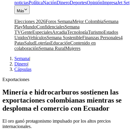
noticias
Política
Nación
Dinero
Deportes
Opinión
Impresa
Jet Set
Más
Elecciones 2026
Foros Semana
Mejor Colombia
Semana
Play
Mundo
Confidenciales
Semana
TV
Gente
Especiales
Arcadia
Tecnología
Turismo
Estados
Unidos
Vehículos
Semana Sostenible
Finanzas Personales
4
Patas
Salud
Loterías
Educación
Contenido en
colaboración
Semana Rural
Mujeres
Semana
|
Dinero
|
Cápsulas
Exportaciones
Minería e hidrocarburos sostienen las
exportaciones colombianas mientras se
desploma el comercio con Ecuador
El oro ganó protagonismo impulsado por los altos precios
internacionales.