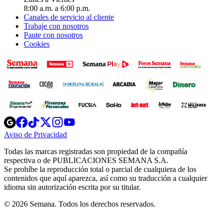
8:00 a.m. a 6:00 p.m.
Canales de servicio al cliente
Trabaje con nosotros
Paute con nosotros
Cookies
Opens
Opens
Opens
Opens
Opens
in
in
in
in
in
Aviso de Privacidad
Opens
new
new
new
new
new
in
window
window
window
window
window
Todas las marcas registradas son propiedad de la compañía
new
respectiva o de PUBLICACIONES SEMANA S.A.
window
Se prohíbe la reproducción total o parcial de cualquiera de los
contenidos que aquí aparezca, así como su traducción a cualquier
idioma sin autorización escrita por su titular.
© 2026 Semana. Todos los derechos reservados.