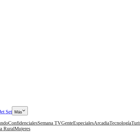
Jet Set
Más
ndo
Confidenciales
Semana TV
Gente
Especiales
Arcadia
Tecnología
Tur
a Rural
Mujeres