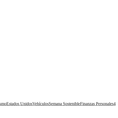
ismo
Estados Unidos
Vehículos
Semana Sostenible
Finanzas Personales
4