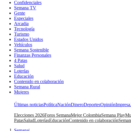
Confidenciales
Semana TV
Gente
Especiales
Arcadia
Tecnología
Turismo
Estados Unidos
Vehículos
Semana Sostenible
Finanzas Personales
4 Patas
Salud
Loterías
Educación
Contenido en colaboración
Semana Rural
Mujeres
Últimas noticias
Política
Nación
Dinero
Deportes
Opinión
Impresa
Elecciones 2026
Foros Semana
Mejor Colombia
Semana Play
Mu
Patas
Salud
Loterías
Educación
Contenido en colaboración
Seman
Semana
|