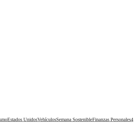
ismo
Estados Unidos
Vehículos
Semana Sostenible
Finanzas Personales
4