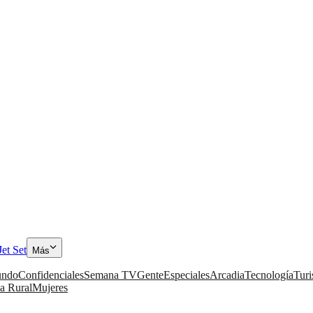
Jet Set
Más
ndo
Confidenciales
Semana TV
Gente
Especiales
Arcadia
Tecnología
Tur
a Rural
Mujeres