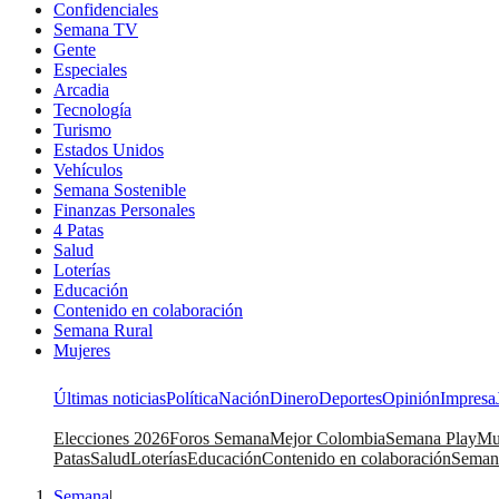
Confidenciales
Semana TV
Gente
Especiales
Arcadia
Tecnología
Turismo
Estados Unidos
Vehículos
Semana Sostenible
Finanzas Personales
4 Patas
Salud
Loterías
Educación
Contenido en colaboración
Semana Rural
Mujeres
Últimas noticias
Política
Nación
Dinero
Deportes
Opinión
Impresa
Elecciones 2026
Foros Semana
Mejor Colombia
Semana Play
Mu
Patas
Salud
Loterías
Educación
Contenido en colaboración
Seman
Semana
|