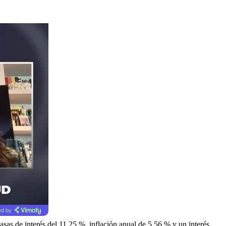
d by
sas de interés del 11,25 %, inflación anual de 5,56 % y un interés