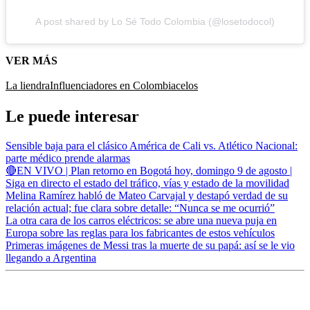
A post shared by Lo Sé Todo Colombia (@losetodocol)
VER MÁS
La liendra
Influenciadores en Colombia
celos
Le puede interesar
Sensible baja para el clásico América de Cali vs. Atlético Nacional:
parte médico prende alarmas
🔴EN VIVO | Plan retorno en Bogotá hoy, domingo 9 de agosto |
Siga en directo el estado del tráfico, vías y estado de la movilidad
Melina Ramírez habló de Mateo Carvajal y destapó verdad de su
relación actual; fue clara sobre detalle: “Nunca se me ocurrió”
La otra cara de los carros eléctricos: se abre una nueva puja en
Europa sobre las reglas para los fabricantes de estos vehículos
Primeras imágenes de Messi tras la muerte de su papá: así se le vio
llegando a Argentina