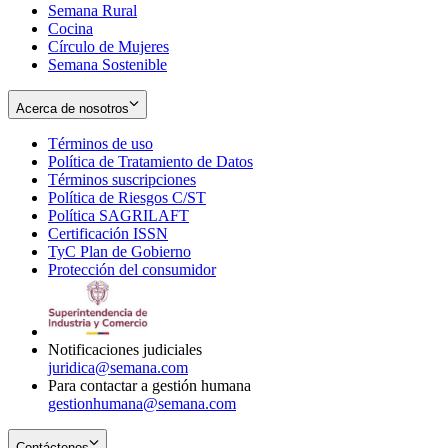
Semana Rural
Cocina
Círculo de Mujeres
Semana Sostenible
Acerca de nosotros
Términos de uso
Opens
Política de Tratamiento de Datos
in
Opens
Términos suscripciones
new
Opens
in
Política de Riesgos C/ST
window
in
Opens
new
Política SAGRILAFT
Opens
new
in
window
Certificación ISSN
Opens
in
window
new
TyC Plan de Gobierno
in
new
Opens
window
Protección del consumidor
new
window
in
Opens
window
new
in
window
new
window
Notificaciones judiciales
juridica@semana.com
Para contactar a gestión humana
gestionhumana@semana.com
Contáctenos