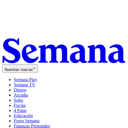
Nuestras marcas
Semana Play
Semana TV
Dinero
Arcadia
Soho
Opens
Fucsia
in
Opens
4 Patas
new
in
Educación
window
new
Foros Semana
window
Finanzas Personales