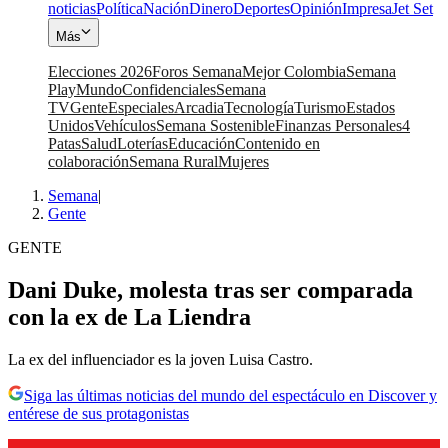
noticias
Política
Nación
Dinero
Deportes
Opinión
Impresa
Jet Set
Más
Elecciones 2026
Foros Semana
Mejor Colombia
Semana
Play
Mundo
Confidenciales
Semana
TV
Gente
Especiales
Arcadia
Tecnología
Turismo
Estados
Unidos
Vehículos
Semana Sostenible
Finanzas Personales
4
Patas
Salud
Loterías
Educación
Contenido en
colaboración
Semana Rural
Mujeres
Semana
|
Gente
GENTE
Dani Duke, molesta tras ser comparada
con la ex de La Liendra
La ex del influenciador es la joven Luisa Castro.
Siga las últimas noticias del mundo del espectáculo en Discover y
entérese de sus protagonistas