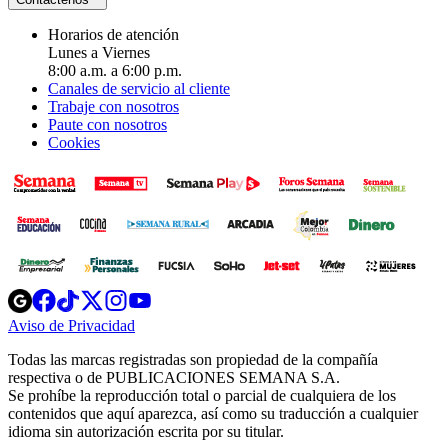
Horarios de atención
Lunes a Viernes
8:00 a.m. a 6:00 p.m.
Canales de servicio al cliente
Trabaje con nosotros
Paute con nosotros
Cookies
Opens
Opens
Opens
Opens
Opens
in
in
in
in
in
Aviso de Privacidad
Opens
new
new
new
new
new
in
window
window
window
window
window
Todas las marcas registradas son propiedad de la compañía
new
respectiva o de PUBLICACIONES SEMANA S.A.
window
Se prohíbe la reproducción total o parcial de cualquiera de los
contenidos que aquí aparezca, así como su traducción a cualquier
idioma sin autorización escrita por su titular.