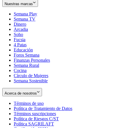
Nuestras marcas
Semana Play
Semana TV
Dinero
Arcadia
Soho
Opens
Fucsia
in
Opens
4 Patas
new
in
Educación
window
new
Foros Semana
window
Finanzas Personales
Semana Rural
Cocina
Círculo de Mujeres
Semana Sostenible
Acerca de nosotros
Términos de uso
Opens
Política de Tratamiento de Datos
in
Opens
Términos suscripciones
new
Opens
in
Política de Riesgos C/ST
window
in
Opens
new
Política SAGRILAFT
Opens
new
in
window