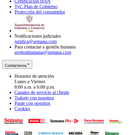
Certificación ISSN
Opens
in
window
new
TyC Plan de Gobierno
in
new
Opens
window
Protección del consumidor
new
window
in
Opens
window
new
in
window
new
window
Notificaciones judiciales
juridica@semana.com
Para contactar a gestión humana
gestionhumana@semana.com
Contáctenos
Horarios de atención
Lunes a Viernes
8:00 a.m. a 6:00 p.m.
Canales de servicio al cliente
Trabaje con nosotros
Paute con nosotros
Cookies