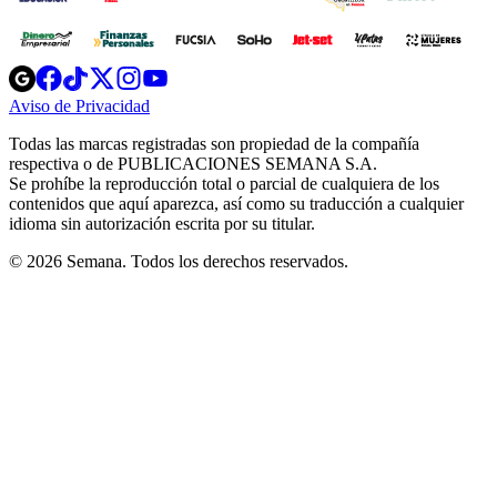
Opens
Opens
Opens
Opens
Opens
in
in
in
in
in
Aviso de Privacidad
Opens
new
new
new
new
new
in
window
window
window
window
window
Todas las marcas registradas son propiedad de la compañía
new
respectiva o de PUBLICACIONES SEMANA S.A.
window
Se prohíbe la reproducción total o parcial de cualquiera de los
contenidos que aquí aparezca, así como su traducción a cualquier
idioma sin autorización escrita por su titular.
© 2026 Semana. Todos los derechos reservados.