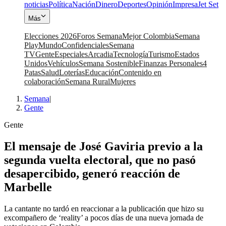
noticias
Política
Nación
Dinero
Deportes
Opinión
Impresa
Jet Set
Más
Elecciones 2026
Foros Semana
Mejor Colombia
Semana
Play
Mundo
Confidenciales
Semana
TV
Gente
Especiales
Arcadia
Tecnología
Turismo
Estados
Unidos
Vehículos
Semana Sostenible
Finanzas Personales
4
Patas
Salud
Loterías
Educación
Contenido en
colaboración
Semana Rural
Mujeres
Semana
|
Gente
Gente
El mensaje de José Gaviria previo a la
segunda vuelta electoral, que no pasó
desapercibido, generó reacción de
Marbelle
La cantante no tardó en reaccionar a la publicación que hizo su
excompañero de ‘reality’ a pocos días de una nueva jornada de