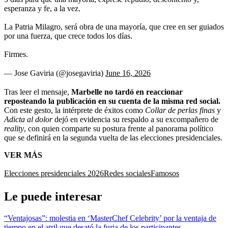
esperanza y fe, a la vez.
La Patria Milagro, será obra de una mayoría, que cree en ser guiados
por una fuerza, que crece todos los días.
Firmes.
— Jose Gaviria (@josegaviria)
June 16, 2026
Tras leer el mensaje,
Marbelle no tardó en reaccionar
reposteando la publicación en su cuenta de la misma red social.
Con este gesto, la intérprete de éxitos como
Collar de perlas finas
y
Adicta al dolor
dejó en evidencia su respaldo a su excompañero de
reality
, con quien comparte su postura frente al panorama político
que se definirá en la segunda vuelta de las elecciones presidenciales.
VER MÁS
Elecciones presidenciales 2026
Redes sociales
Famosos
Le puede interesar
“Ventajosas”: molestia en ‘MasterChef Celebrity’ por la ventaja de
tiempo en el atril que desató la furia de los participantes