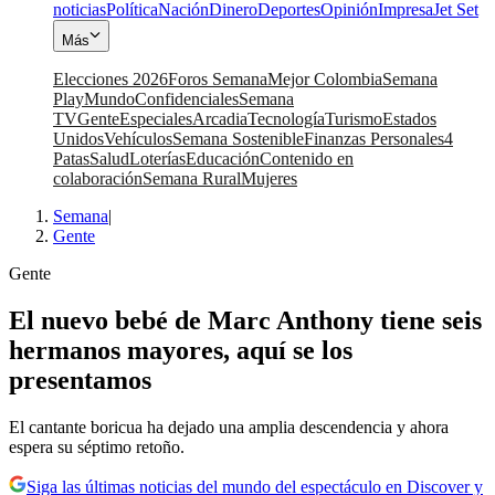
noticias
Política
Nación
Dinero
Deportes
Opinión
Impresa
Jet Set
Más
Elecciones 2026
Foros Semana
Mejor Colombia
Semana
Play
Mundo
Confidenciales
Semana
TV
Gente
Especiales
Arcadia
Tecnología
Turismo
Estados
Unidos
Vehículos
Semana Sostenible
Finanzas Personales
4
Patas
Salud
Loterías
Educación
Contenido en
colaboración
Semana Rural
Mujeres
Semana
|
Gente
Gente
El nuevo bebé de Marc Anthony tiene seis
hermanos mayores, aquí se los
presentamos
El cantante boricua ha dejado una amplia descendencia y ahora
espera su séptimo retoño.
Siga las últimas noticias del mundo del espectáculo en Discover y