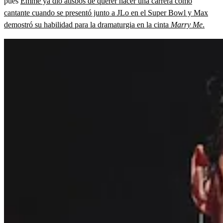
pues
Emme ya dio atisbos de querer hacer una carrera como
cantante cuando se presentó junto a JLo en el Super Bowl y Max
demostró su habilidad para la dramaturgia en la cinta
Marry Me
.