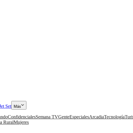
Jet Set
Más
ndo
Confidenciales
Semana TV
Gente
Especiales
Arcadia
Tecnología
Tur
a Rural
Mujeres