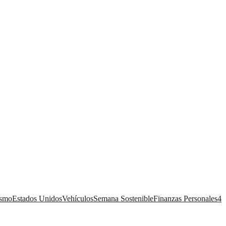
ismo
Estados Unidos
Vehículos
Semana Sostenible
Finanzas Personales
4