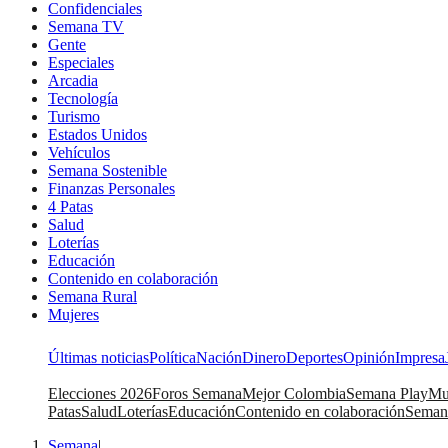
Confidenciales
Semana TV
Gente
Especiales
Arcadia
Tecnología
Turismo
Estados Unidos
Vehículos
Semana Sostenible
Finanzas Personales
4 Patas
Salud
Loterías
Educación
Contenido en colaboración
Semana Rural
Mujeres
Últimas noticias
Política
Nación
Dinero
Deportes
Opinión
Impresa
Elecciones 2026
Foros Semana
Mejor Colombia
Semana Play
Mu
Patas
Salud
Loterías
Educación
Contenido en colaboración
Seman
Semana
|