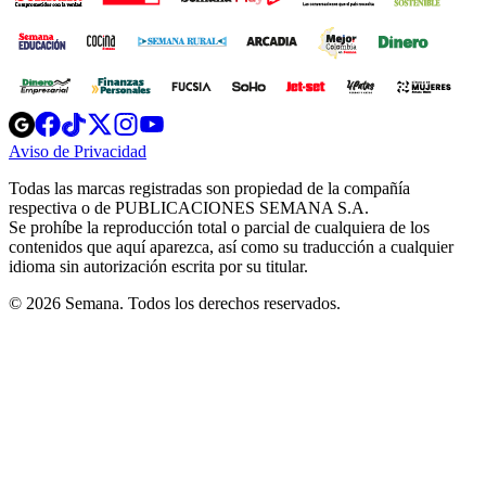
Opens
Opens
Opens
Opens
Opens
in
in
in
in
in
Aviso de Privacidad
Opens
new
new
new
new
new
in
window
window
window
window
window
Todas las marcas registradas son propiedad de la compañía
new
respectiva o de PUBLICACIONES SEMANA S.A.
window
Se prohíbe la reproducción total o parcial de cualquiera de los
contenidos que aquí aparezca, así como su traducción a cualquier
idioma sin autorización escrita por su titular.
© 2026 Semana. Todos los derechos reservados.