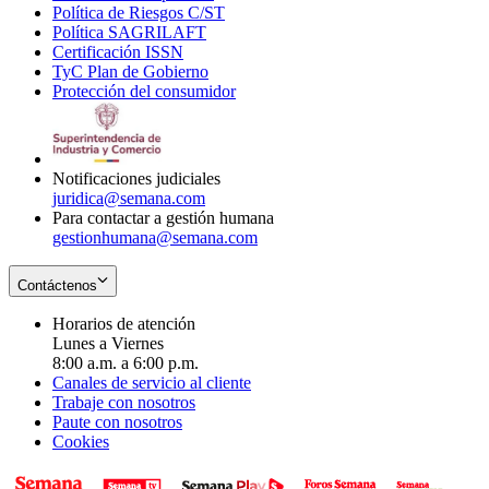
Política de Riesgos C/ST
window
in
Opens
new
Política SAGRILAFT
Opens
new
in
window
Certificación ISSN
Opens
in
window
new
TyC Plan de Gobierno
in
new
Opens
window
Protección del consumidor
new
window
in
Opens
window
new
in
window
new
window
Notificaciones judiciales
juridica@semana.com
Para contactar a gestión humana
gestionhumana@semana.com
Contáctenos
Horarios de atención
Lunes a Viernes
8:00 a.m. a 6:00 p.m.
Canales de servicio al cliente
Trabaje con nosotros
Paute con nosotros
Cookies