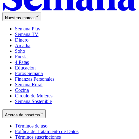
Nuestras marcas
Semana Play
Semana TV
Dinero
Arcadia
Soho
Opens
Fucsia
in
Opens
4 Patas
new
in
Educación
window
new
Foros Semana
window
Finanzas Personales
Semana Rural
Cocina
Círculo de Mujeres
Semana Sostenible
Acerca de nosotros
Términos de uso
Opens
Política de Tratamiento de Datos
in
Opens
Términos suscripciones
new
Opens
in