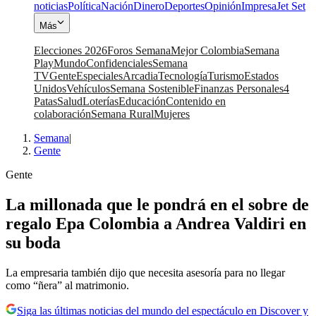
noticias
Política
Nación
Dinero
Deportes
Opinión
Impresa
Jet Set
Más
Elecciones 2026
Foros Semana
Mejor Colombia
Semana
Play
Mundo
Confidenciales
Semana
TV
Gente
Especiales
Arcadia
Tecnología
Turismo
Estados
Unidos
Vehículos
Semana Sostenible
Finanzas Personales
4
Patas
Salud
Loterías
Educación
Contenido en
colaboración
Semana Rural
Mujeres
Semana
|
Gente
Gente
La millonada que le pondrá en el sobre de
regalo Epa Colombia a Andrea Valdiri en
su boda
La empresaria también dijo que necesita asesoría para no llegar
como “ñera” al matrimonio.
Siga las últimas noticias del mundo del espectáculo en Discover y