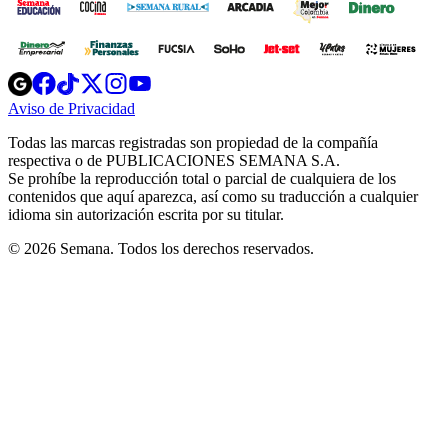
Opens
Opens
Opens
Opens
Opens
in
in
in
in
in
Aviso de Privacidad
Opens
new
new
new
new
new
in
window
window
window
window
window
Todas las marcas registradas son propiedad de la compañía
new
respectiva o de PUBLICACIONES SEMANA S.A.
window
Se prohíbe la reproducción total o parcial de cualquiera de los
contenidos que aquí aparezca, así como su traducción a cualquier
idioma sin autorización escrita por su titular.
© 2026 Semana. Todos los derechos reservados.