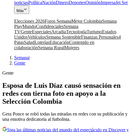
noticias
Política
Nación
Dinero
Deportes
Opinión
Impresa
Jet Set
Más
Elecciones 2026
Foros Semana
Mejor Colombia
Semana
Play
Mundo
Confidenciales
Semana
TV
Gente
Especiales
Arcadia
Tecnología
Turismo
Estados
Unidos
Vehículos
Semana Sostenible
Finanzas Personales
4
Patas
Salud
Loterías
Educación
Contenido en
colaboración
Semana Rural
Mujeres
Semana
|
Gente
Gente
Esposa de Luis Díaz causó sensación en
redes con tierna foto en apoyo a la
Selección Colombia
Gera Ponce se robó todas las miradas en redes con su publicación y
una emotiva dedicatoria al futbolista.
Siga las últimas noticias del mundo del espectáculo en Discover y