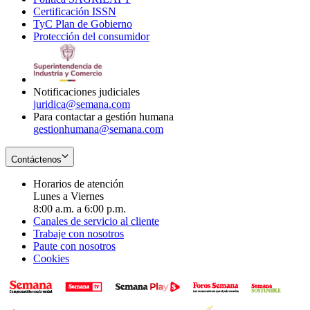
Certificación ISSN
Opens
in
window
new
TyC Plan de Gobierno
in
new
Opens
window
Protección del consumidor
new
window
in
Opens
window
new
in
window
new
window
Notificaciones judiciales
juridica@semana.com
Para contactar a gestión humana
gestionhumana@semana.com
Contáctenos
Horarios de atención
Lunes a Viernes
8:00 a.m. a 6:00 p.m.
Canales de servicio al cliente
Trabaje con nosotros
Paute con nosotros
Cookies