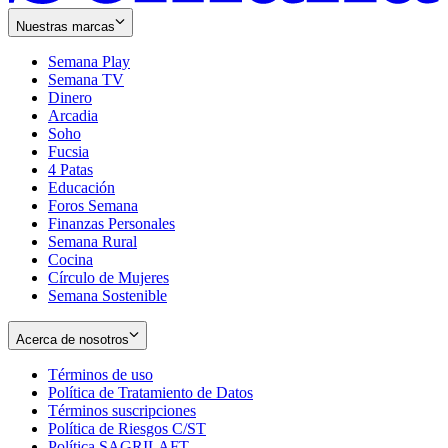
Nuestras marcas
Semana Play
Semana TV
Dinero
Arcadia
Soho
Opens
Fucsia
in
Opens
4 Patas
new
in
Educación
window
new
Foros Semana
window
Finanzas Personales
Semana Rural
Cocina
Círculo de Mujeres
Semana Sostenible
Acerca de nosotros
Términos de uso
Opens
Política de Tratamiento de Datos
in
Opens
Términos suscripciones
new
Opens
in
Política de Riesgos C/ST
window
in
Opens
new
Política SAGRILAFT
Opens
new
in
window