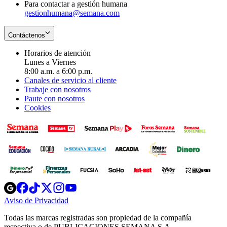
Para contactar a gestión humana
gestionhumana@semana.com
Contáctenos
Horarios de atención
Lunes a Viernes
8:00 a.m. a 6:00 p.m.
Canales de servicio al cliente
Trabaje con nosotros
Paute con nosotros
Cookies
Opens
Opens
Opens
Opens
Opens
in
in
in
in
in
Aviso de Privacidad
Opens
new
new
new
new
new
in
window
window
window
window
window
Todas las marcas registradas son propiedad de la compañía
new
respectiva o de PUBLICACIONES SEMANA S.A.