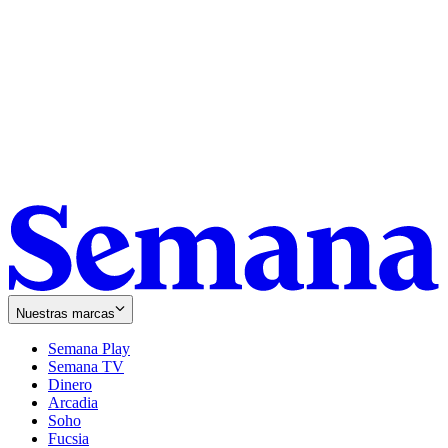
Nuestras marcas
Semana Play
Semana TV
Dinero
Arcadia
Soho
Opens
Fucsia
in
Opens