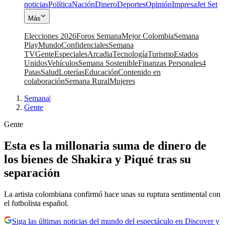
noticias
Política
Nación
Dinero
Deportes
Opinión
Impresa
Jet Set
Más
Elecciones 2026
Foros Semana
Mejor Colombia
Semana
Play
Mundo
Confidenciales
Semana
TV
Gente
Especiales
Arcadia
Tecnología
Turismo
Estados
Unidos
Vehículos
Semana Sostenible
Finanzas Personales
4
Patas
Salud
Loterías
Educación
Contenido en
colaboración
Semana Rural
Mujeres
Semana
|
Gente
Gente
Esta es la millonaria suma de dinero de
los bienes de Shakira y Piqué tras su
separación
La artista colombiana confirmó hace unas su ruptura sentimental con
el futbolista español.
Siga las últimas noticias del mundo del espectáculo en Discover y