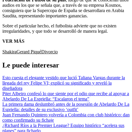
audios en los que se señala que, a través de su empresa Kosmos,
consiguiera que la Supercopa de España se desarrollara en Arabia
Saudita, representando importantes ganancias.
Sobre el particular hecho, el futbolista advierte que no existen
irregularidades, y que todo se desarrolló de manera legal.
VER MÁS
Shakira
Gerard Piqué
Divorcio
Le puede interesar
Esto cuesta el elegante vestido que lució Taliana Vargas durante la
llegada del rey Felipe VI; explicó su significado y reveló la
diseñadora
Piter Albeiro confesó lo que siente por el odio que recibe al apoyar a
Abelardo De La Espriella: “Escalaron el tema”
La primera dama deslumbró antes de la posesión de Abelardo De La
Espriella: detalles de su exclusivo ‘outfit’
Juan Fernando Quintero volvería a Colombia con club histórico: dan
como confirmado su fichaje
¿Richard Ríos a la Premier League? Equipo histórico “acelera sus
planes” para ficharlo