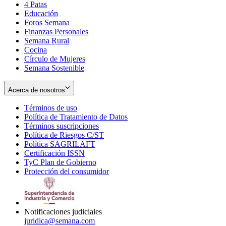
4 Patas
new
in
Educación
window
new
Foros Semana
window
Finanzas Personales
Semana Rural
Cocina
Círculo de Mujeres
Semana Sostenible
Acerca de nosotros
Términos de uso
Opens
Política de Tratamiento de Datos
in
Opens
Términos suscripciones
new
Opens
in
Política de Riesgos C/ST
window
in
Opens
new
Política SAGRILAFT
Opens
new
in
window
Certificación ISSN
Opens
in
window
new
TyC Plan de Gobierno
in
new
Opens
window
Protección del consumidor
new
window
in
Opens
window
new
in
window
new
window
Notificaciones judiciales
juridica@semana.com