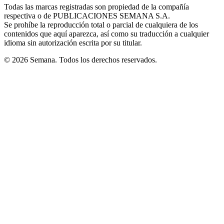
window
window
window
window
window
Todas las marcas registradas son propiedad de la compañía
new
respectiva o de PUBLICACIONES SEMANA S.A.
window
Se prohíbe la reproducción total o parcial de cualquiera de los
contenidos que aquí aparezca, así como su traducción a cualquier
idioma sin autorización escrita por su titular.
© 2026 Semana. Todos los derechos reservados.