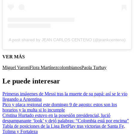
A post shared by JEAN CARLOS CENTENO (@jeankcenteno)
VER MÁS
Miguel Varoni
Flora Martínez
colombianos
Paola Turbay
Le puede interesar
Primeras imágenes de Messi tras la muerte de su papá: así se le vio
llegando a Argentina
Pico y placa regional este domingo 9 de agosto: estos son los
horarios y la multa si lo incumple
Cristina Hurtado estuvo en la posesión presidencial, lució
despampanante ‘look’ y dejó palabras: “Colombia está por encima”
Tabla de posiciones de la Liga BetPlay tras victorias de Santa Fe,
Tolima y Fortaleza