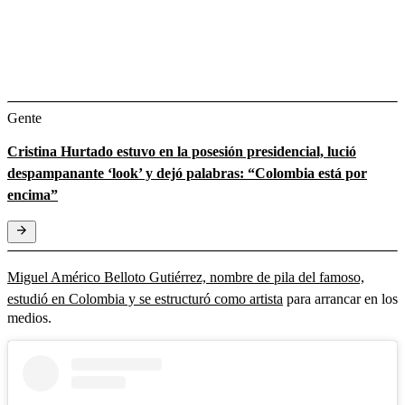
Gente
Cristina Hurtado estuvo en la posesión presidencial, lució
despampanante ‘look’ y dejó palabras: “Colombia está por
encima”
Miguel Américo Belloto Gutiérrez, nombre de pila del famoso,
estudió en Colombia y se estructuró como artista
para arrancar en los
medios.