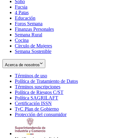
Soho
Opens
Fucsia
in
Opens
4 Patas
new
in
Educación
window
new
Foros Semana
window
Finanzas Personales
Semana Rural
Cocina
Círculo de Mujeres
Semana Sostenible
Acerca de nosotros
Términos de uso
Opens
Política de Tratamiento de Datos
in
Opens
Términos suscripciones
new
Opens
in
Política de Riesgos C/ST
window
in
Opens
new
Política SAGRILAFT
Opens
new
in
window
Certificación ISSN
Opens
in
window
new
TyC Plan de Gobierno
in
new
Opens
window
Protección del consumidor
new
window
in
Opens
window
new
in
window
new
window