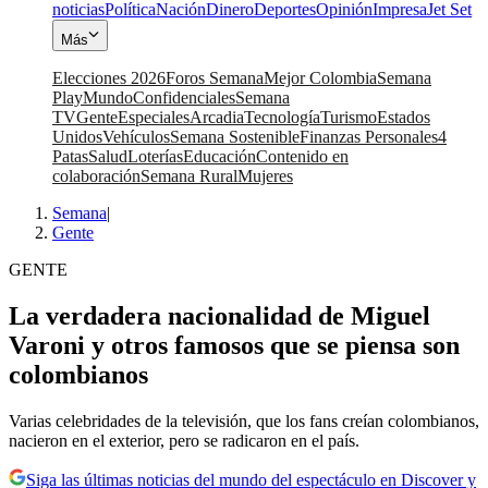
noticias
Política
Nación
Dinero
Deportes
Opinión
Impresa
Jet Set
Más
Elecciones 2026
Foros Semana
Mejor Colombia
Semana
Play
Mundo
Confidenciales
Semana
TV
Gente
Especiales
Arcadia
Tecnología
Turismo
Estados
Unidos
Vehículos
Semana Sostenible
Finanzas Personales
4
Patas
Salud
Loterías
Educación
Contenido en
colaboración
Semana Rural
Mujeres
Semana
|
Gente
GENTE
La verdadera nacionalidad de Miguel
Varoni y otros famosos que se piensa son
colombianos
Varias celebridades de la televisión, que los fans creían colombianos,
nacieron en el exterior, pero se radicaron en el país.
Siga las últimas noticias del mundo del espectáculo en Discover y