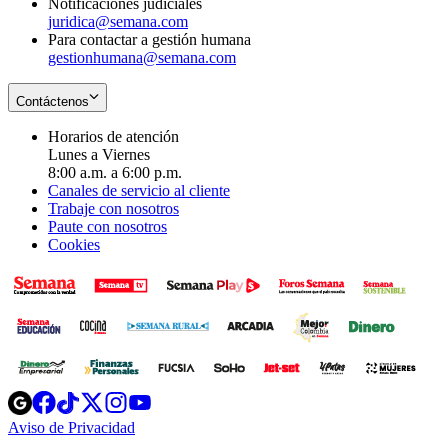
Notificaciones judiciales
juridica@semana.com
Para contactar a gestión humana
gestionhumana@semana.com
Contáctenos
Horarios de atención
Lunes a Viernes
8:00 a.m. a 6:00 p.m.
Canales de servicio al cliente
Trabaje con nosotros
Paute con nosotros
Cookies
Opens
Opens
Opens
Opens
Opens
in
in
in
in
in
Aviso de Privacidad
Opens
new
new
new
new
new
in