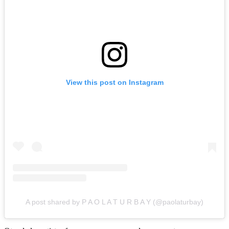
View this post on Instagram
A post shared by P A O L A T U R B A Y (@paolaturbay)