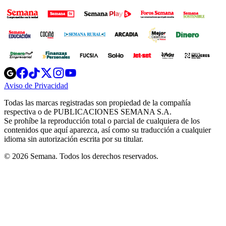
Opens
Opens
Opens
Opens
Opens
in
in
in
in
in
Aviso de Privacidad
Opens
new
new
new
new
new
in
window
window
window
window
window
Todas las marcas registradas son propiedad de la compañía
new
respectiva o de PUBLICACIONES SEMANA S.A.
window
Se prohíbe la reproducción total o parcial de cualquiera de los
contenidos que aquí aparezca, así como su traducción a cualquier
idioma sin autorización escrita por su titular.
© 2026 Semana. Todos los derechos reservados.