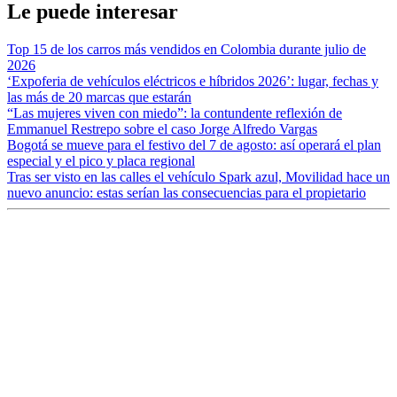
Le puede interesar
Top 15 de los carros más vendidos en Colombia durante julio de
2026
‘Expoferia de vehículos eléctricos e híbridos 2026’: lugar, fechas y
las más de 20 marcas que estarán
“Las mujeres viven con miedo”: la contundente reflexión de
Emmanuel Restrepo sobre el caso Jorge Alfredo Vargas
Bogotá se mueve para el festivo del 7 de agosto: así operará el plan
especial y el pico y placa regional
Tras ser visto en las calles el vehículo Spark azul, Movilidad hace un
nuevo anuncio: estas serían las consecuencias para el propietario