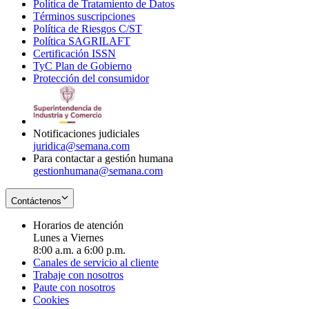
Política de Tratamiento de Datos
in
Opens
Términos suscripciones
new
Opens
in
Política de Riesgos C/ST
window
in
Opens
new
Política SAGRILAFT
Opens
new
in
window
Certificación ISSN
Opens
in
window
new
TyC Plan de Gobierno
in
new
Opens
window
Protección del consumidor
new
window
in
Opens
window
new
in
window
new
window
Notificaciones judiciales
juridica@semana.com
Para contactar a gestión humana
gestionhumana@semana.com
Contáctenos
Horarios de atención
Lunes a Viernes
8:00 a.m. a 6:00 p.m.
Canales de servicio al cliente
Trabaje con nosotros
Paute con nosotros
Cookies