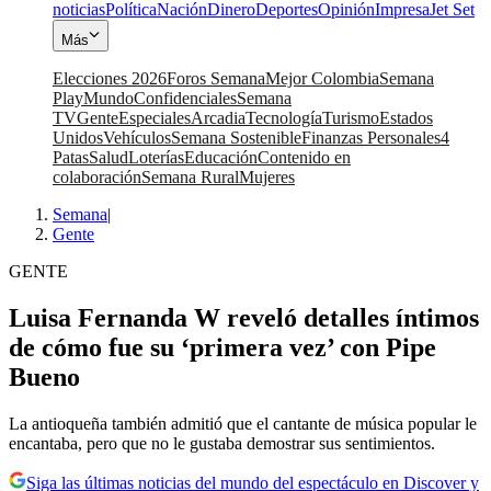
noticias
Política
Nación
Dinero
Deportes
Opinión
Impresa
Jet Set
Más
Elecciones 2026
Foros Semana
Mejor Colombia
Semana
Play
Mundo
Confidenciales
Semana
TV
Gente
Especiales
Arcadia
Tecnología
Turismo
Estados
Unidos
Vehículos
Semana Sostenible
Finanzas Personales
4
Patas
Salud
Loterías
Educación
Contenido en
colaboración
Semana Rural
Mujeres
Semana
|
Gente
GENTE
Luisa Fernanda W reveló detalles íntimos
de cómo fue su ‘primera vez’ con Pipe
Bueno
La antioqueña también admitió que el cantante de música popular le
encantaba, pero que no le gustaba demostrar sus sentimientos.
Siga las últimas noticias del mundo del espectáculo en Discover y