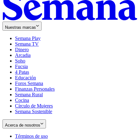
Nuestras marcas
Semana Play
Semana TV
Dinero
Arcadia
Soho
Opens
Fucsia
in
Opens
4 Patas
new
in
Educación
window
new
Foros Semana
window
Finanzas Personales
Semana Rural
Cocina
Círculo de Mujeres
Semana Sostenible
Acerca de nosotros
Términos de uso
Opens