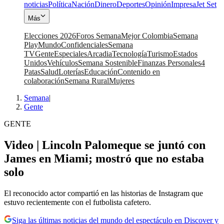
noticias
Política
Nación
Dinero
Deportes
Opinión
Impresa
Jet Set
Más
Elecciones 2026
Foros Semana
Mejor Colombia
Semana
Play
Mundo
Confidenciales
Semana
TV
Gente
Especiales
Arcadia
Tecnología
Turismo
Estados
Unidos
Vehículos
Semana Sostenible
Finanzas Personales
4
Patas
Salud
Loterías
Educación
Contenido en
colaboración
Semana Rural
Mujeres
Semana
|
Gente
GENTE
Video | Lincoln Palomeque se juntó con
James en Miami; mostró que no estaba
solo
El reconocido actor compartió en las historias de Instagram que
estuvo recientemente con el futbolista cafetero.
Siga las últimas noticias del mundo del espectáculo en Discover y