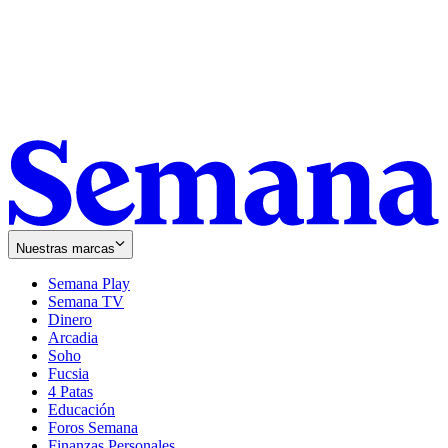
Nuestras marcas
Semana Play
Semana TV
Dinero
Arcadia
Soho
Opens
Fucsia
in
Opens
4 Patas
new
in
Educación
window
new
Foros Semana
window
Finanzas Personales