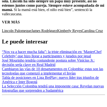
sola. Lincoln ha sido siempre un papá muy presente, así no
estemos juntos como pareja. Siempre estuve acompañada de mi
mamá.
Si la mamá está bien, el niño está bien”, sentenció la
vallecaucana.
VER MÁS
Lincoln Palomeque
James Rodríguez
Kimberly Reyes
Carolina Cruz
Le puede interesar
“Nos va a hacer mucha falta”: la triste eliminación en ‘MasterChef
Celebrity’ que hizo llorar a participantes y jurados por igual
José Mourinho tendría contundente postura sobre Vinícius Jr.:
decisión sería clave en Real Madrid
Cambiaron las vías de 10 departamentos en Colombia: estas son las
tecnologías que comenzó a implementar el Invías
Tabla de posiciones en Liga BetPlay: nuevo líder tras triunfos de
América e Inter Bogotá
La Selección Colombia tendrá una imponente casa: Revelan nuevas
fotografías que sorprenden a Sudamérica