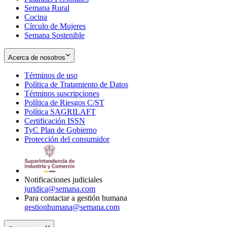
Semana Rural
Cocina
Círculo de Mujeres
Semana Sostenible
Acerca de nosotros
Términos de uso
Opens
Política de Tratamiento de Datos
in
Opens
Términos suscripciones
new
Opens
in
Política de Riesgos C/ST
window
in
Opens
new
Política SAGRILAFT
Opens
new
in
window
Certificación ISSN
Opens
in
window
new
TyC Plan de Gobierno
in
new
Opens
window
Protección del consumidor
new
window
in
Opens
window
new
in
window
new
window
Notificaciones judiciales
juridica@semana.com
Para contactar a gestión humana
gestionhumana@semana.com