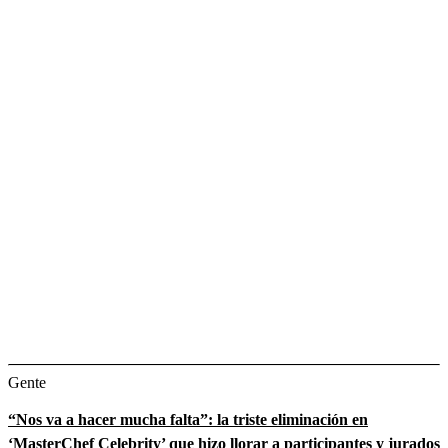
Gente
“Nos va a hacer mucha falta”: la triste eliminación en
‘MasterChef Celebrity’ que hizo llorar a participantes y jurados