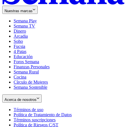
Nuestras marcas
Semana Play
Semana TV
Dinero
Arcadia
Soho
Opens
Fucsia
in
Opens
4 Patas
new
in
Educación
window
new
Foros Semana
window
Finanzas Personales
Semana Rural
Cocina
Círculo de Mujeres
Semana Sostenible
Acerca de nosotros
Términos de uso
Opens
Política de Tratamiento de Datos
in
Opens
Términos suscripciones
new
Opens
in
Política de Riesgos C/ST
window
in
Opens
new