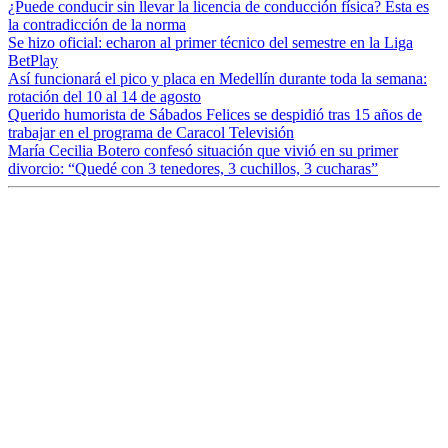
¿Puede conducir sin llevar la licencia de conducción física? Esta es
la contradicción de la norma
Se hizo oficial: echaron al primer técnico del semestre en la Liga
BetPlay
Así funcionará el pico y placa en Medellín durante toda la semana:
rotación del 10 al 14 de agosto
Querido humorista de Sábados Felices se despidió tras 15 años de
trabajar en el programa de Caracol Televisión
María Cecilia Botero confesó situación que vivió en su primer
divorcio: “Quedé con 3 tenedores, 3 cuchillos, 3 cucharas”