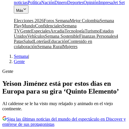
noticias
Política
Nación
Dinero
Deportes
Opinión
Impresa
Jet Set
Más
Elecciones 2026
Foros Semana
Mejor Colombia
Semana
Play
Mundo
Confidenciales
Semana
TV
Gente
Especiales
Arcadia
Tecnología
Turismo
Estados
Unidos
Vehículos
Semana Sostenible
Finanzas Personales
4
Patas
Salud
Loterías
Educación
Contenido en
colaboración
Semana Rural
Mujeres
Semana
|
Gente
Gente
Yeison Jiménez está por estos días en
Europa para su gira ‘Quinto Elemento’
Al caldense se le ha visto muy relajado y animado en el viejo
continente.
Siga las últimas noticias del mundo del espectáculo en Discover y
entérese de sus protagonistas