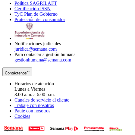
Política SAGRILAFT
Opens
new
in
window
Certificación ISSN
Opens
in
window
new
TyC Plan de Gobierno
in
new
Opens
window
Protección del consumidor
new
window
in
Opens
window
new
in
window
new
window
Notificaciones judiciales
juridica@semana.com
Para contactar a gestión humana
gestionhumana@semana.com
Contáctenos
Horarios de atención
Lunes a Viernes
8:00 a.m. a 6:00 p.m.
Canales de servicio al cliente
Trabaje con nosotros
Paute con nosotros
Cookies