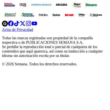
Opens
Opens
Opens
Opens
Opens
in
in
in
in
in
Aviso de Privacidad
Opens
new
new
new
new
new
in
window
window
window
window
window
Todas las marcas registradas son propiedad de la compañía
new
respectiva o de PUBLICACIONES SEMANA S.A.
window
Se prohíbe la reproducción total o parcial de cualquiera de los
contenidos que aquí aparezca, así como su traducción a cualquier
idioma sin autorización escrita por su titular.
© 2026 Semana. Todos los derechos reservados.