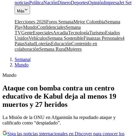
noticias
Política
Nación
Dinero
Deportes
Opinión
Impresa
Jet Set
Más
Elecciones 2026
Foros Semana
Mejor Colombia
Semana
Play
Mundo
Confidenciales
Semana
TV
Gente
Especiales
Arcadia
Tecnología
Turismo
Estados
Unidos
Vehículos
Semana Sostenible
Finanzas Personales
4
Patas
Salud
Loterías
Educación
Contenido en
colaboración
Semana Rural
Mujeres
Semana
|
Mundo
Mundo
Ataque con bomba contra un centro
educativo de Kabul deja al menos 19
muertos y 27 heridos
La Misión de la ONU en Afganistán ha repudiado ataque y
calificado como “despiadado”.
Siga las noticias internacionales en Discover para conocer los