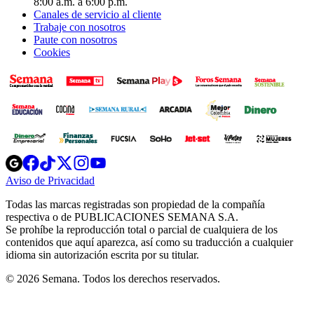
8:00 a.m. a 6:00 p.m.
Canales de servicio al cliente
Trabaje con nosotros
Paute con nosotros
Cookies
Opens
Opens
Opens
Opens
Opens
in
in
in
in
in
Aviso de Privacidad
Opens
new
new
new
new
new
in
window
window
window
window
window
Todas las marcas registradas son propiedad de la compañía
new
respectiva o de PUBLICACIONES SEMANA S.A.
window
Se prohíbe la reproducción total o parcial de cualquiera de los
contenidos que aquí aparezca, así como su traducción a cualquier
idioma sin autorización escrita por su titular.
© 2026 Semana. Todos los derechos reservados.