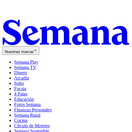
Nuestras marcas
Semana Play
Semana TV
Dinero
Arcadia
Soho
Opens
Fucsia
in
Opens
4 Patas
new
in
Educación
window
new
Foros Semana
window
Finanzas Personales
Semana Rural
Cocina
Círculo de Mujeres
Semana Sostenible