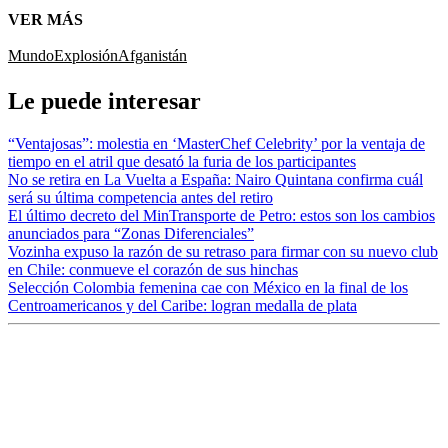
VER MÁS
Mundo
Explosión
Afganistán
Le puede interesar
“Ventajosas”: molestia en ‘MasterChef Celebrity’ por la ventaja de
tiempo en el atril que desató la furia de los participantes
No se retira en La Vuelta a España: Nairo Quintana confirma cuál
será su última competencia antes del retiro
El último decreto del MinTransporte de Petro: estos son los cambios
anunciados para “Zonas Diferenciales”
Vozinha expuso la razón de su retraso para firmar con su nuevo club
en Chile: conmueve el corazón de sus hinchas
Selección Colombia femenina cae con México en la final de los
Centroamericanos y del Caribe: logran medalla de plata