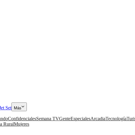
Jet Set
Más
ndo
Confidenciales
Semana TV
Gente
Especiales
Arcadia
Tecnología
Tur
a Rural
Mujeres