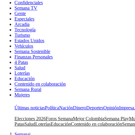
Confidenciales
Semana TV
Gente
Especiales
Arcadia
Tecnología
Turismo
Estados Unidos
Vehículos
Semana Sostenible
Finanzas Personales
4 Patas
Salud
Loterías
Educación
Contenido en colaboración
Semana Rural
Mujeres
Últimas noticias
Política
Nación
Dinero
Deportes
Opinión
Impresa
Elecciones 2026
Foros Semana
Mejor Colombia
Semana Play
Mu
Patas
Salud
Loterías
Educación
Contenido en colaboración
Seman
Semana
|