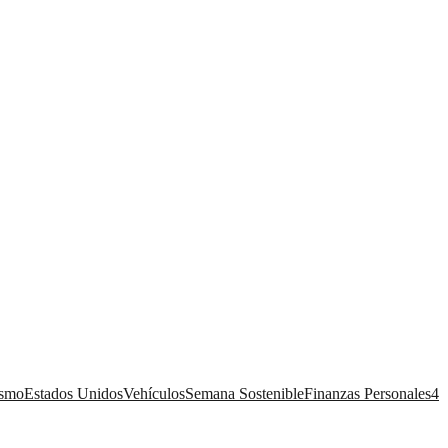
ismo
Estados Unidos
Vehículos
Semana Sostenible
Finanzas Personales
4