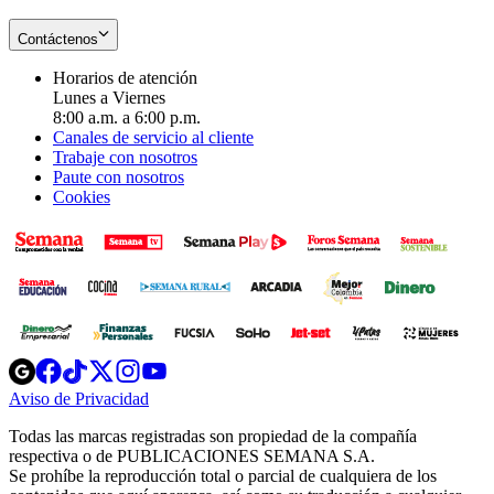
Contáctenos
Horarios de atención
Lunes a Viernes
8:00 a.m. a 6:00 p.m.
Canales de servicio al cliente
Trabaje con nosotros
Paute con nosotros
Cookies
Opens
Opens
Opens
Opens
Opens
in
in
in
in
in
Aviso de Privacidad
Opens
new
new
new
new
new
in
window
window
window
window
window
Todas las marcas registradas son propiedad de la compañía
new
respectiva o de PUBLICACIONES SEMANA S.A.
window
Se prohíbe la reproducción total o parcial de cualquiera de los