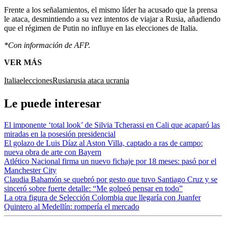
Frente a los señalamientos, el mismo líder ha acusado que la prensa
le ataca, desmintiendo a su vez intentos de viajar a Rusia, añadiendo
que el régimen de Putin no influye en las elecciones de Italia.
*Con información de AFP.
VER MÁS
Italia
elecciones
Rusia
rusia ataca ucrania
Le puede interesar
El imponente ‘total look’ de Silvia Tcherassi en Cali que acaparó las
miradas en la posesión presidencial
El golazo de Luis Díaz al Aston Villa, captado a ras de campo:
nueva obra de arte con Bayern
Atlético Nacional firma un nuevo fichaje por 18 meses: pasó por el
Manchester City
Claudia Bahamón se quebró por gesto que tuvo Santiago Cruz y se
sinceró sobre fuerte detalle: “Me golpeó pensar en todo”
La otra figura de Selección Colombia que llegaría con Juanfer
Quintero al Medellín: rompería el mercado