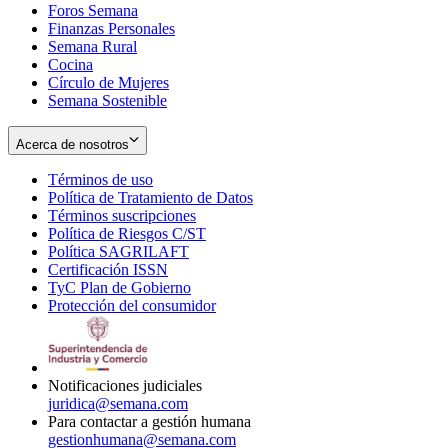
Foros Semana
window
Finanzas Personales
Semana Rural
Cocina
Círculo de Mujeres
Semana Sostenible
Acerca de nosotros
Términos de uso
Opens
Política de Tratamiento de Datos
in
Opens
Términos suscripciones
new
Opens
in
Política de Riesgos C/ST
window
in
Opens
new
Política SAGRILAFT
Opens
new
in
window
Certificación ISSN
Opens
in
window
new
TyC Plan de Gobierno
in
new
Opens
window
Protección del consumidor
new
window
in
Opens
window
new
in
window
new
window
Notificaciones judiciales
juridica@semana.com
Para contactar a gestión humana
gestionhumana@semana.com