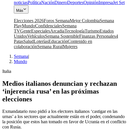
noticias
Política
Nación
Dinero
Deportes
Opinión
Impresa
Jet Set
Más
Elecciones 2026
Foros Semana
Mejor Colombia
Semana
Play
Mundo
Confidenciales
Semana
TV
Gente
Especiales
Arcadia
Tecnología
Turismo
Estados
Unidos
Vehículos
Semana Sostenible
Finanzas Personales
4
Patas
Salud
Loterías
Educación
Contenido en
colaboración
Semana Rural
Mujeres
Semana
|
Mundo
Italia
Medios italianos denuncian y rechazan
‘injerencia rusa’ en las próximas
elecciones
Exmandatario ruso pidió a los electores italianos ‘castigar en las
urnas’ a los sectores que actualmente están en el poder, condenando
la posición que estos han tomado en favor de Ucrania en el conflicto
con Rusia.