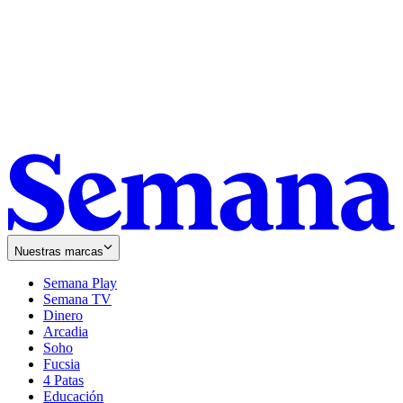
Nuestras marcas
Semana Play
Semana TV
Dinero
Arcadia
Soho
Opens
Fucsia
in
Opens
4 Patas
new
in
Educación
window
new