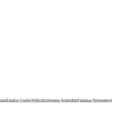
ismo
Estados Unidos
Vehículos
Semana Sostenible
Finanzas Personales
4