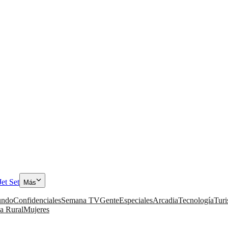
Jet Set
Más
ndo
Confidenciales
Semana TV
Gente
Especiales
Arcadia
Tecnología
Tur
a Rural
Mujeres