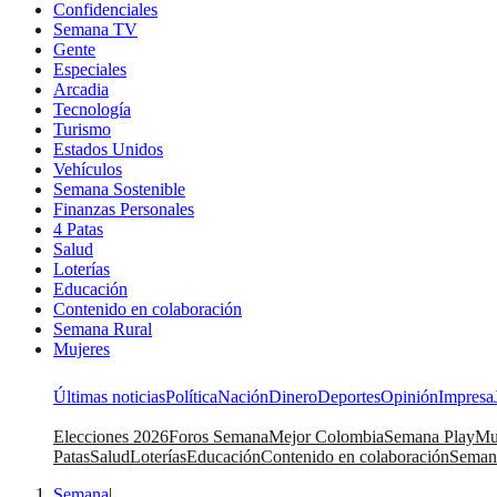
Confidenciales
Semana TV
Gente
Especiales
Arcadia
Tecnología
Turismo
Estados Unidos
Vehículos
Semana Sostenible
Finanzas Personales
4 Patas
Salud
Loterías
Educación
Contenido en colaboración
Semana Rural
Mujeres
Últimas noticias
Política
Nación
Dinero
Deportes
Opinión
Impresa
Elecciones 2026
Foros Semana
Mejor Colombia
Semana Play
Mu
Patas
Salud
Loterías
Educación
Contenido en colaboración
Seman
Semana
|