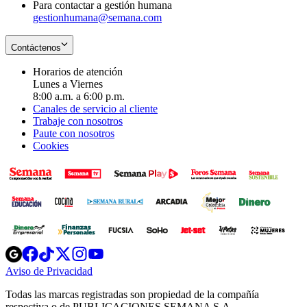
Para contactar a gestión humana
gestionhumana@semana.com
Contáctenos
Horarios de atención
Lunes a Viernes
8:00 a.m. a 6:00 p.m.
Canales de servicio al cliente
Trabaje con nosotros
Paute con nosotros
Cookies
Opens
Opens
Opens
Opens
Opens
in
in
in
in
in
Aviso de Privacidad
Opens
new
new
new
new
new
in
window
window
window
window
window
Todas las marcas registradas son propiedad de la compañía
new
respectiva o de PUBLICACIONES SEMANA S.A.