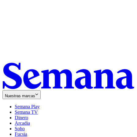
Nuestras marcas
Semana Play
Semana TV
Dinero
Arcadia
Soho
Opens
Fucsia
in
Opens