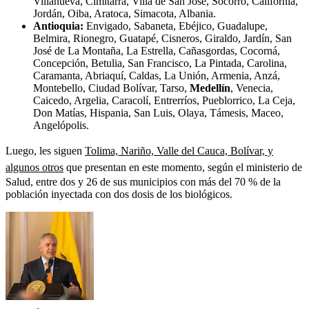
Villanueva, Cimitarra, Villa de San José, Socorro, California,
Jordán, Oiba, Aratoca, Simacota, Albania.
Antioquia:
Envigado, Sabaneta, Ebéjico, Guadalupe,
Belmira, Rionegro, Guatapé, Cisneros, Giraldo, Jardín, San
José de La Montaña, La Estrella, Cañasgordas, Cocorná,
Concepción, Betulia, San Francisco, La Pintada, Carolina,
Caramanta, Abriaquí, Caldas, La Unión, Armenia, Anzá,
Montebello, Ciudad Bolívar, Tarso,
Medellín
, Venecia,
Caicedo, Argelia, Caracolí, Entrerríos, Pueblorrico, La Ceja,
Don Matías, Hispania, San Luis, Olaya, Támesis, Maceo,
Angelópolis.
Luego, les siguen
Tolima, Nariño, Valle del Cauca, Bolívar, y
algunos otros
que presentan en este momento, según el ministerio de
Salud, entre dos y 26 de sus municipios con más del 70 % de la
población inyectada con dos dosis de los biológicos.