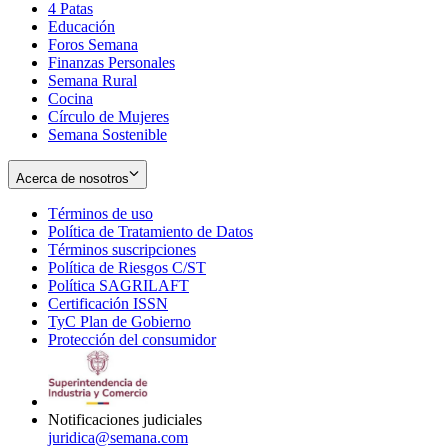
4 Patas
new
in
Educación
window
new
Foros Semana
window
Finanzas Personales
Semana Rural
Cocina
Círculo de Mujeres
Semana Sostenible
Acerca de nosotros
Términos de uso
Opens
Política de Tratamiento de Datos
in
Opens
Términos suscripciones
new
Opens
in
Política de Riesgos C/ST
window
in
Opens
new
Política SAGRILAFT
Opens
new
in
window
Certificación ISSN
Opens
in
window
new
TyC Plan de Gobierno
in
new
Opens
window
Protección del consumidor
new
window
in
Opens
window
new
in
window
new
window
Notificaciones judiciales
juridica@semana.com