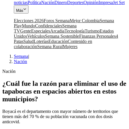
noticias
Política
Nación
Dinero
Deportes
Opinión
Impresa
Jet Set
Más
Elecciones 2026
Foros Semana
Mejor Colombia
Semana
Play
Mundo
Confidenciales
Semana
TV
Gente
Especiales
Arcadia
Tecnología
Turismo
Estados
Unidos
Vehículos
Semana Sostenible
Finanzas Personales
4
Patas
Salud
Loterías
Educación
Contenido en
colaboración
Semana Rural
Mujeres
Semana
|
Nación
Nación
¿Cuál fue la razón para eliminar el uso de
tapabocas en espacios abiertos en estos
municipios?
Boyacá es el departamento con mayor número de territorios que
tienen más del 70 % de su población vacunada con dos dosis
anticovid.