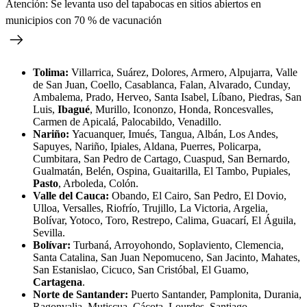
Atención: Se levanta uso del tapabocas en sitios abiertos en
municipios con 70 % de vacunación
Tolima:
Villarrica, Suárez, Dolores, Armero, Alpujarra, Valle
de San Juan, Coello, Casablanca, Falan, Alvarado, Cunday,
Ambalema, Prado, Herveo, Santa Isabel, Líbano, Piedras, San
Luis,
Ibagué
, Murillo, Icononzo, Honda, Roncesvalles,
Carmen de Apicalá, Palocabildo, Venadillo.
Nariño:
Yacuanquer, Imués, Tangua, Albán, Los Andes,
Sapuyes, Nariño, Ipiales, Aldana, Puerres, Policarpa,
Cumbitara, San Pedro de Cartago, Cuaspud, San Bernardo,
Gualmatán, Belén, Ospina, Guaitarilla, El Tambo, Pupiales,
Pasto
, Arboleda, Colón.
Valle del Cauca:
Obando, El Cairo, San Pedro, El Dovio,
Ulloa, Versalles, Riofrío, Trujillo, La Victoria, Argelia,
Bolívar, Yotoco, Toro, Restrepo, Calima, Guacarí, El Águila,
Sevilla.
Bolívar:
Turbaná, Arroyohondo, Soplaviento, Clemencia,
Santa Catalina, San Juan Nepomuceno, San Jacinto, Mahates,
San Estanislao, Cicuco, San Cristóbal, El Guamo,
Cartagena
.
Norte de Santander:
Puerto Santander, Pamplonita, Durania,
Ragonvalia, Mutiscua, Cácota, Lourdes, Santiago.