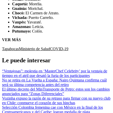
Caquetá:
Morelia.
Guainía:
Morichal.
Chocó:
El Carmen de Atrato.
Vichada:
Puerto Carreño.
Vaupés:
Yavaraté.
Amazonas:
Leticia.
Putumayo:
Colón.
VER MÁS
Tapabocas
Ministerio de Salud
COVID-19
Le puede interesar
“Ventajosas”: molestia en ‘MasterChef Celebrity’ por la ventaja de
tiempo en el atril que desató la furia de los participantes
No se retira en La Vuelta a España: Nairo Quintana confirma cuál
será su última competencia antes del retiro
El último decreto del MinTransporte de Petro: estos son los cambios
anunciados para “Zonas Diferenciales”
Vozinha expuso la razón de su retraso para firmar con su nuevo club
en Chile: conmueve el corazón de sus hinchas
Selección Colombia femenina cae con México en la final de los
Centroamericanos y del Caribe: logran medalla de plata