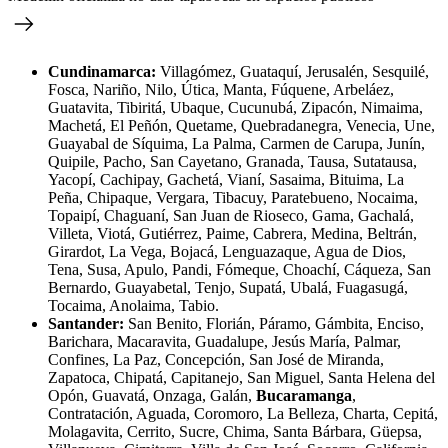
Cundinamarca:
Villagómez, Guataquí, Jerusalén, Sesquilé,
Fosca, Nariño, Nilo, Útica, Manta, Fúquene, Arbeláez,
Guatavita, Tibiritá, Ubaque, Cucunubá, Zipacón, Nimaima,
Machetá, El Peñón, Quetame, Quebradanegra, Venecia, Une,
Guayabal de Síquima, La Palma, Carmen de Carupa, Junín,
Quipile, Pacho, San Cayetano, Granada, Tausa, Sutatausa,
Yacopí, Cachipay, Gachetá, Vianí, Sasaima, Bituima, La
Peña, Chipaque, Vergara, Tibacuy, Paratebueno, Nocaima,
Topaipí, Chaguaní, San Juan de Rioseco, Gama, Gachalá,
Villeta, Viotá, Gutiérrez, Paime, Cabrera, Medina, Beltrán,
Girardot, La Vega, Bojacá, Lenguazaque, Agua de Dios,
Tena, Susa, Apulo, Pandi, Fómeque, Choachí, Cáqueza, San
Bernardo, Guayabetal, Tenjo, Supatá, Ubalá, Fuagasugá,
Tocaima, Anolaima, Tabio.
Santander:
San Benito, Florián, Páramo, Gámbita, Enciso,
Barichara, Macaravita, Guadalupe, Jesús María, Palmar,
Confines, La Paz, Concepción, San José de Miranda,
Zapatoca, Chipatá, Capitanejo, San Miguel, Santa Helena del
Opón, Guavatá, Onzaga, Galán,
Bucaramanga
,
Contratación, Aguada, Coromoro, La Belleza, Charta, Cepitá,
Molagavita, Cerrito, Sucre, Chima, Santa Bárbara, Güepsa,