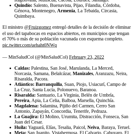
Quindío:
Salento, Buenavista, Pijao, Filandia, Córdoba,
Génova, Montenegro,
Armenia
, La Tebaida, Circasia,
Quimbaya.
El ministro
@Fruizgomez
entregó detalles de la decisión de eliminar
el uso del tapabocas en espacios abiertos, en municipios que tengan
el 70% o más de su población vacunada con esquema completo.
pic.twitter.com/uehaht0NWq
— MinSaludCol (@MinSaludCol)
February 23, 2022
Caldas:
Palestina, San José, Marulanda, La Merced,
Norcasia, Samana, Belalcázar,
Manizales
, Aranzazu, Neira,
Risaralda, Pacora.
Atlántico: Barranquilla
, Suan, Piojo, Usiacurí, Campo de
La Cruz, Santa Lucía, Polonuevo, Baranoa.
Risaralda:
Santuario, La Virginia, Belén de Umbría,
Pereira
, Apia, La Celia, Balboa, Marsella, Quinchía.
Magdalena:
Salamina, Pijiño del Carmen, Cerro San
Antonio, Zapayán, Concordia, Tenerife, Pedraza.
La Guajira:
El Molino, Urumita, Distracción, Fonseca, San
Juan del Cesar.
Huila:
Yaguará, Elías, Tesalia, Paicol,
Neiva
, Baraya, Teruel.
Meta:
San Juanito, Vistahermosa, El Calvario, Cabuyaro, El