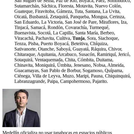
San Miguel de Sema, Paz de Río, Boyacá, Páez, Somondoco,
Sutamarchán, Sáchica, Floresta, Motavita, Nuevo Colón,
Guateque, Firavitoba, Gámeza, Tuta, Santana, La Uvita,
Oicatá, Busbanzá, Zetaquirá, Panqueba, Mongua, Cerinza,
San Eduardo, La Victoria, San José de Pare, Miraflores, Iza,
Tinjacá, Samacá, Rondón, Covarachía, Turmequé,
Buenavista, Socotá, La Capilla, Santa María, Berbeo,
Viracachá, Pachavita, Cuítiva,
Tunja
, Sora, Siachoque,
Tenza, Pisba, Puerto Boyacá, Beteitiva, Chíquiza,
Sativanorte, Otanche, Saboyá, Guayatá, Ráquira, Chivor,
Chitaraque, Aquitania, Arcabuco, Susacón, Ramiriquí, Jericó,
Sotaquirá, Ventaquemada, Chita, Cómbita, Duitama,
Chinavita, Moniquirá, Úmbita, Jenesano, Nobsa, Almeida,
Guacamayas, San Pablo de Borbur, Sogamoso, Quípama,
Ciénega, Villa de Leyva, Muzo, Maripi, Pauna, Chiquinquirá,
Labranzagrande, Paipa, Campohermoso, Pajarito.
Medellín oficializa no usar tapabocas en espacios públicos