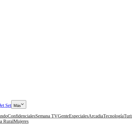
Jet Set
Más
ndo
Confidenciales
Semana TV
Gente
Especiales
Arcadia
Tecnología
Tur
a Rural
Mujeres