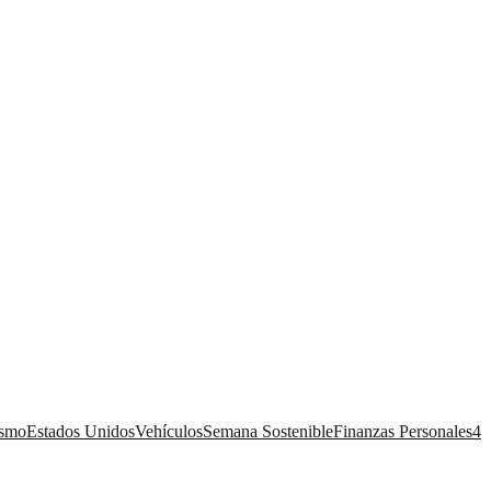
ismo
Estados Unidos
Vehículos
Semana Sostenible
Finanzas Personales
4