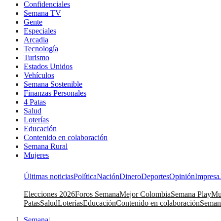
Confidenciales
Semana TV
Gente
Especiales
Arcadia
Tecnología
Turismo
Estados Unidos
Vehículos
Semana Sostenible
Finanzas Personales
4 Patas
Salud
Loterías
Educación
Contenido en colaboración
Semana Rural
Mujeres
Últimas noticias
Política
Nación
Dinero
Deportes
Opinión
Impresa
Elecciones 2026
Foros Semana
Mejor Colombia
Semana Play
Mu
Patas
Salud
Loterías
Educación
Contenido en colaboración
Seman
Semana
|