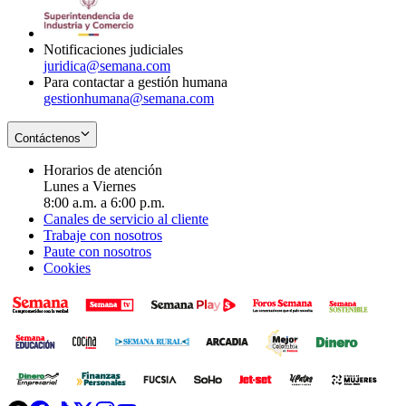
window
new
window
Notificaciones judiciales
juridica@semana.com
Para contactar a gestión humana
gestionhumana@semana.com
Contáctenos
Horarios de atención
Lunes a Viernes
8:00 a.m. a 6:00 p.m.
Canales de servicio al cliente
Trabaje con nosotros
Paute con nosotros
Cookies