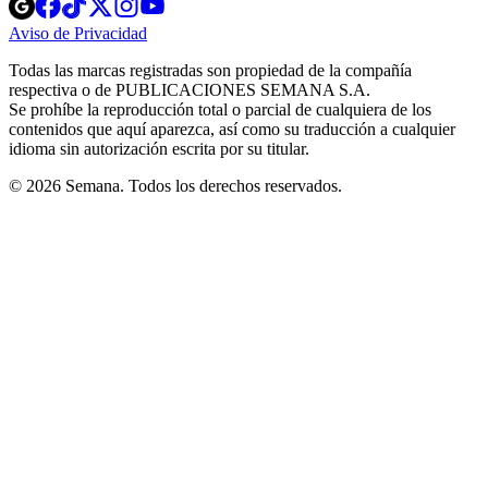
Opens
Opens
Opens
Opens
Opens
in
in
in
in
in
Aviso de Privacidad
Opens
new
new
new
new
new
in
window
window
window
window
window
Todas las marcas registradas son propiedad de la compañía
new
respectiva o de PUBLICACIONES SEMANA S.A.
window
Se prohíbe la reproducción total o parcial de cualquiera de los
contenidos que aquí aparezca, así como su traducción a cualquier
idioma sin autorización escrita por su titular.
© 2026 Semana. Todos los derechos reservados.