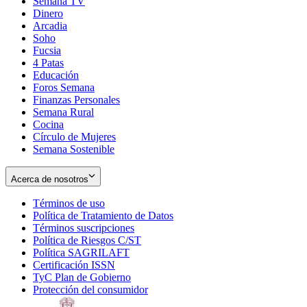
Semana TV
Dinero
Arcadia
Soho
Opens
Fucsia
in
Opens
4 Patas
new
in
Educación
window
new
Foros Semana
window
Finanzas Personales
Semana Rural
Cocina
Círculo de Mujeres
Semana Sostenible
Acerca de nosotros
Términos de uso
Opens
Política de Tratamiento de Datos
in
Opens
Términos suscripciones
new
Opens
in
Política de Riesgos C/ST
window
in
Opens
new
Política SAGRILAFT
Opens
new
in
window
Certificación ISSN
Opens
in
window
new
TyC Plan de Gobierno
in
new
Opens
window
Protección del consumidor
new
window
in
Opens
window
new
in