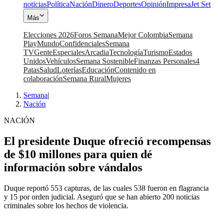
noticias
Política
Nación
Dinero
Deportes
Opinión
Impresa
Jet Set
Más
Elecciones 2026
Foros Semana
Mejor Colombia
Semana
Play
Mundo
Confidenciales
Semana
TV
Gente
Especiales
Arcadia
Tecnología
Turismo
Estados
Unidos
Vehículos
Semana Sostenible
Finanzas Personales
4
Patas
Salud
Loterías
Educación
Contenido en
colaboración
Semana Rural
Mujeres
Semana
|
Nación
NACIÓN
El presidente Duque ofreció recompensas
de $10 millones para quien dé
información sobre vándalos
Duque reportó 553 capturas, de las cuales 538 fueron en flagrancia
y 15 por orden judicial. Aseguró que se han abierto 200 noticias
criminales sobre los hechos de violencia.