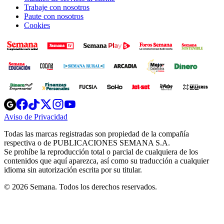
Trabaje con nosotros
Paute con nosotros
Cookies
Opens
Opens
Opens
Opens
Opens
in
in
in
in
in
Aviso de Privacidad
Opens
new
new
new
new
new
in
window
window
window
window
window
Todas las marcas registradas son propiedad de la compañía
new
respectiva o de PUBLICACIONES SEMANA S.A.
window
Se prohíbe la reproducción total o parcial de cualquiera de los
contenidos que aquí aparezca, así como su traducción a cualquier
idioma sin autorización escrita por su titular.
© 2026 Semana. Todos los derechos reservados.