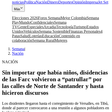
noticias
Política
Nación
Dinero
Deportes
Opinión
Impresa
Jet Set
Más
Elecciones 2026
Foros Semana
Mejor Colombia
Semana
Play
Mundo
Confidenciales
Semana
TV
Gente
Especiales
Arcadia
Tecnología
Turismo
Estados
Unidos
Vehículos
Semana Sostenible
Finanzas Personales
4
Patas
Salud
Loterías
Educación
Contenido en
colaboración
Semana Rural
Mujeres
Semana
|
Nación
NACIÓN
Sin importar que había niños, disidencias
de las Farc volvieron a “patrullar” por
las calles de Norte de Santander y hasta
hicieron discursos
Los disidentes llegaron hasta el corregimiento de Versalles, en Tibú,
donde al parecer convocaron a una reunión a algunos pobladores en