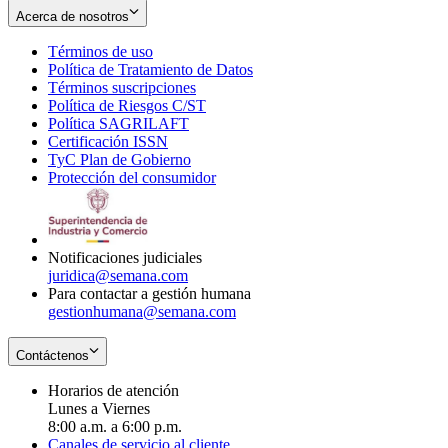
Acerca de nosotros
Términos de uso
Opens
Política de Tratamiento de Datos
in
Opens
Términos suscripciones
new
Opens
in
Política de Riesgos C/ST
window
in
Opens
new
Política SAGRILAFT
Opens
new
in
window
Certificación ISSN
Opens
in
window
new
TyC Plan de Gobierno
in
new
Opens
window
Protección del consumidor
new
window
in
Opens
window
new
in
window
new
window
Notificaciones judiciales
juridica@semana.com
Para contactar a gestión humana
gestionhumana@semana.com
Contáctenos
Horarios de atención
Lunes a Viernes
8:00 a.m. a 6:00 p.m.
Canales de servicio al cliente