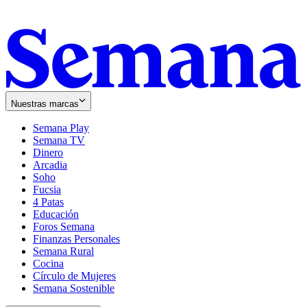
Nuestras marcas
Semana Play
Semana TV
Dinero
Arcadia
Soho
Opens
Fucsia
in
Opens
4 Patas
new
in
Educación
window
new
Foros Semana
window
Finanzas Personales
Semana Rural
Cocina
Círculo de Mujeres
Semana Sostenible