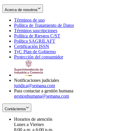
Acerca de nosotros
Términos de uso
Opens
Política de Tratamiento de Datos
in
Opens
Términos suscripciones
new
Opens
in
Política de Riesgos C/ST
window
in
Opens
new
Política SAGRILAFT
Opens
new
in
window
Certificación ISSN
Opens
in
window
new
TyC Plan de Gobierno
in
new
Opens
window
Protección del consumidor
new
window
in
Opens
window
new
in
window
new
window
Notificaciones judiciales
juridica@semana.com
Para contactar a gestión humana
gestionhumana@semana.com
Contáctenos
Horarios de atención
Lunes a Viernes
8:00 a.m. a 6:00 p.m.