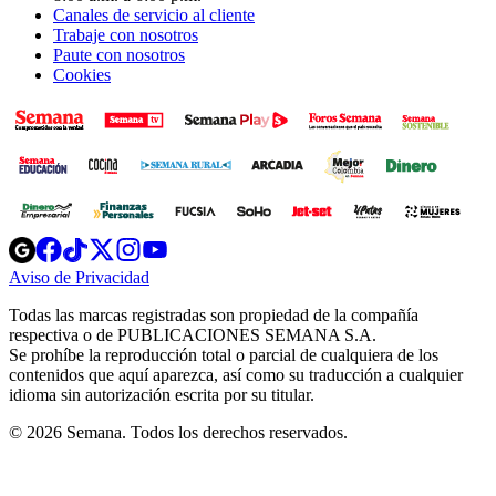
Canales de servicio al cliente
Trabaje con nosotros
Paute con nosotros
Cookies
Opens
Opens
Opens
Opens
Opens
in
in
in
in
in
Aviso de Privacidad
Opens
new
new
new
new
new
in
window
window
window
window
window
Todas las marcas registradas son propiedad de la compañía
new
respectiva o de PUBLICACIONES SEMANA S.A.
window
Se prohíbe la reproducción total o parcial de cualquiera de los
contenidos que aquí aparezca, así como su traducción a cualquier
idioma sin autorización escrita por su titular.
© 2026 Semana. Todos los derechos reservados.