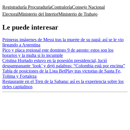
Registraduría
Procuraduría
Contraloría
Consejo Nacional
Electoral
Ministerio del Interior
Ministerio de Trabajo
Le puede interesar
Primeras imágenes de Messi tras la muerte de su papá: así se le vio
llegando a Argentina
Pico y placa regional este domingo 9 de agosto: estos son los
horarios y la multa si lo incumple
Cristina Hurtado estuvo en la posesión presidencial, lució
despampanante ‘look’ y dejó palabras: “Colombia está por encima”
Tabla de posiciones de la Liga BetPlay tras victorias de Santa Fe,
Tolima y Fortaleza
Restaurante en el Tren de la Sabana: así es la experiencia sobre los
rieles capitalinos