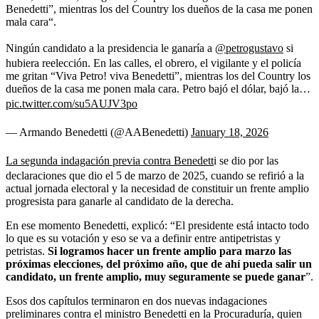
Benedetti”, mientras los del Country los dueños de la casa me ponen
mala cara“.
Ningún candidato a la presidencia le ganaría a
@petrogustavo
si
hubiera reelección. En las calles, el obrero, el vigilante y el policía
me gritan “Viva Petro! viva Benedetti”, mientras los del Country los
dueños de la casa me ponen mala cara. Petro bajó el dólar, bajó la…
pic.twitter.com/su5AUJV3po
— Armando Benedetti (@AABenedetti)
January 18, 2026
La segunda indagación previa contra Benedett
i se dio por las
declaraciones que dio el 5 de marzo de 2025, cuando se refirió a la
actual jornada electoral y la necesidad de constituir un frente amplio
progresista para ganarle al candidato de la derecha.
En ese momento Benedetti, explicó: “El presidente está intacto todo
lo que es su votación y eso se va a definir entre antipetristas y
petristas.
Si logramos hacer un frente amplio para marzo las
próximas elecciones, del próximo año, que de ahí pueda salir un
candidato, un frente amplio, muy seguramente se puede ganar
”.
Esos dos capítulos terminaron en dos nuevas indagaciones
preliminares contra el ministro Benedetti en la Procuraduría, quien