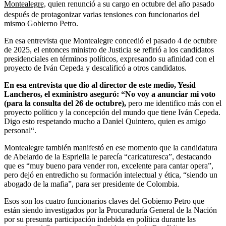
Montealegre,
quien renunció a su cargo en octubre del año pasado
después de protagonizar varias tensiones con funcionarios del
mismo Gobierno Petro.
En esa entrevista que Montealegre concedió el pasado 4 de octubre
de 2025, el entonces ministro de Justicia se refirió a los candidatos
presidenciales en términos políticos, expresando su afinidad con el
proyecto de Iván Cepeda y descalificó a otros candidatos.
En esa entrevista que dio al director de este medio, Yesid
Lancheros, el exministro aseguró: “No voy a anunciar mi voto
(para la consulta del 26 de octubre),
pero me identifico más con el
proyecto político y la concepción del mundo que tiene Iván Cepeda.
Digo esto respetando mucho a Daniel Quintero, quien es amigo
personal“.
Montealegre también manifestó en ese momento que la candidatura
de Abelardo de la Espriella le parecía “caricaturesca”, destacando
que es “muy bueno para vender ron, excelente para cantar opera”,
pero dejó en entredicho su formación intelectual y ética, “siendo un
abogado de la mafia”, para ser presidente de Colombia.
Esos son los cuatro funcionarios claves del Gobierno Petro que
están siendo investigados por la Procuraduría General de la Nación
por su presunta participación indebida en política durante las