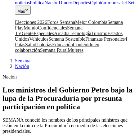
noticias
Política
Nación
Dinero
Deportes
Opinión
Impresa
Jet Set
Más
Elecciones 2026
Foros Semana
Mejor Colombia
Semana
Play
Mundo
Confidenciales
Semana
TV
Gente
Especiales
Arcadia
Tecnología
Turismo
Estados
Unidos
Vehículos
Semana Sostenible
Finanzas Personales
4
Patas
Salud
Loterías
Educación
Contenido en
colaboración
Semana Rural
Mujeres
Semana
|
Nación
Nación
Los ministros del Gobierno Petro bajo la
lupa de la Procuraduría por presunta
participación en política
SEMANA conoció los nombres de los principales ministros que
están en la mira de la Procuraduría en medio de las elecciones
presidenciales.