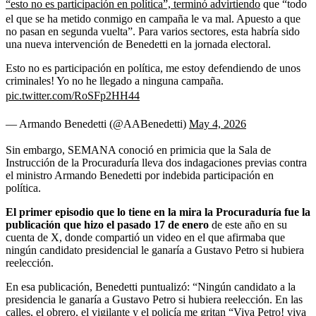
“esto no es participación en política”, terminó advirtiendo
que “todo
el que se ha metido conmigo en campaña le va mal. Apuesto a que
no pasan en segunda vuelta”. Para varios sectores, esta habría sido
una nueva intervención de Benedetti en la jornada electoral.
Esto no es participación en política, me estoy defendiendo de unos
criminales! Yo no he llegado a ninguna campaña.
pic.twitter.com/RoSFp2HH44
— Armando Benedetti (@AABenedetti)
May 4, 2026
Sin embargo, SEMANA conoció en primicia que la Sala de
Instrucción de la Procuraduría lleva dos indagaciones previas contra
el ministro Armando Benedetti por indebida participación en
política.
El primer episodio que lo tiene en la mira la Procuraduría fue la
publicación que hizo el pasado 17 de enero
de este año en su
cuenta de X, donde compartió un video en el que afirmaba que
ningún candidato presidencial le ganaría a Gustavo Petro si hubiera
reelección.
En esa publicación, Benedetti puntualizó: “Ningún candidato a la
presidencia le ganaría a Gustavo Petro si hubiera reelección. En las
calles, el obrero, el vigilante y el policía me gritan “Viva Petro! viva