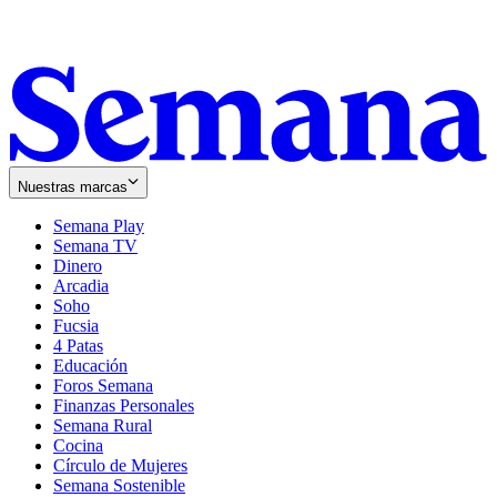
Nuestras marcas
Semana Play
Semana TV
Dinero
Arcadia
Soho
Opens
Fucsia
in
Opens
4 Patas
new
in
Educación
window
new
Foros Semana
window
Finanzas Personales
Semana Rural
Cocina
Círculo de Mujeres
Semana Sostenible