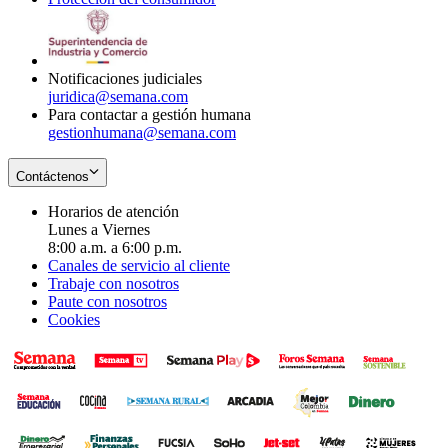
window
new
in
window
new
window
Notificaciones judiciales
juridica@semana.com
Para contactar a gestión humana
gestionhumana@semana.com
Contáctenos
Horarios de atención
Lunes a Viernes
8:00 a.m. a 6:00 p.m.
Canales de servicio al cliente
Trabaje con nosotros
Paute con nosotros
Cookies