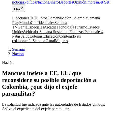
noticias
Política
Nación
Dinero
Deportes
Opinión
Impresa
Jet Set
Más
Elecciones 2026
Foros Semana
Mejor Colombia
Semana
Play
Mundo
Confidenciales
Semana
TV
Gente
Especiales
Arcadia
Tecnología
Turismo
Estados
Unidos
Vehículos
Semana Sostenible
Finanzas Personales
4
Patas
Salud
Loterías
Educación
Contenido en
colaboración
Semana Rural
Mujeres
Semana
|
Nación
Nación
Mancuso insiste a EE. UU. que
reconsidere su posible deportación a
Colombia, ¿qué dijo el exjefe
paramilitar?
La solicitud fue radicada ante las autoridades de Estados Unidos.
Así va el expediente del exjefe paramilitar.