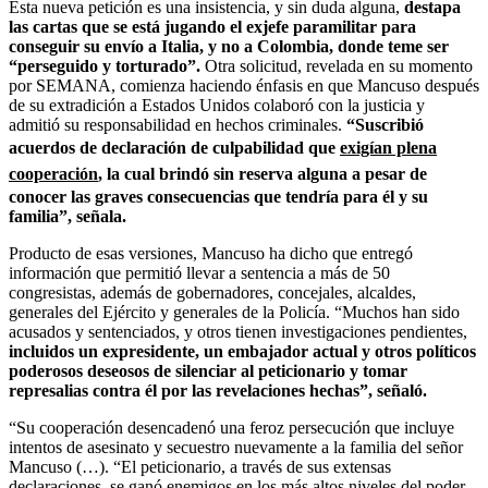
Esta nueva petición es una insistencia, y sin duda alguna,
destapa
las cartas que se está jugando el exjefe paramilitar para
conseguir su envío a Italia, y no a Colombia, donde teme ser
“perseguido y torturado”.
Otra solicitud, revelada en su momento
por SEMANA, comienza haciendo énfasis en que Mancuso después
de su extradición a Estados Unidos colaboró con la justicia y
admitió su responsabilidad en hechos criminales.
“Suscribió
acuerdos de declaración de culpabilidad que
exigían plena
cooperación
, la cual brindó sin reserva alguna a pesar de
conocer las graves consecuencias que tendría para él y su
familia”, señala.
Producto de esas versiones, Mancuso ha dicho que entregó
información que permitió llevar a sentencia a más de 50
congresistas, además de gobernadores, concejales, alcaldes,
generales del Ejército y generales de la Policía. “Muchos han sido
acusados y sentenciados, y otros tienen investigaciones pendientes,
incluidos un expresidente, un embajador actual y otros políticos
poderosos deseosos de silenciar al peticionario y tomar
represalias contra él por las revelaciones hechas”, señaló.
“Su cooperación desencadenó una feroz persecución que incluye
intentos de asesinato y secuestro nuevamente a la familia del señor
Mancuso (…). “El peticionario, a través de sus extensas
declaraciones, se ganó enemigos en los más altos niveles del poder,