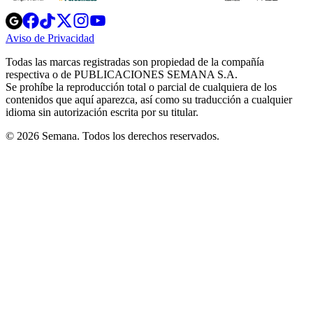
Opens
Opens
Opens
Opens
Opens
in
in
in
in
in
Aviso de Privacidad
Opens
new
new
new
new
new
in
window
window
window
window
window
Todas las marcas registradas son propiedad de la compañía
new
respectiva o de PUBLICACIONES SEMANA S.A.
window
Se prohíbe la reproducción total o parcial de cualquiera de los
contenidos que aquí aparezca, así como su traducción a cualquier
idioma sin autorización escrita por su titular.
© 2026 Semana. Todos los derechos reservados.