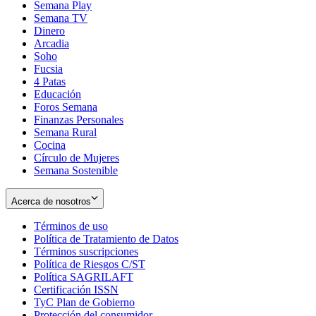
Semana Play
Semana TV
Dinero
Arcadia
Soho
Opens
Fucsia
in
Opens
4 Patas
new
in
Educación
window
new
Foros Semana
window
Finanzas Personales
Semana Rural
Cocina
Círculo de Mujeres
Semana Sostenible
Acerca de nosotros
Términos de uso
Opens
Política de Tratamiento de Datos
in
Opens
Términos suscripciones
new
Opens
in
Política de Riesgos C/ST
window
in
Opens
new
Política SAGRILAFT
Opens
new
in
window
Certificación ISSN
Opens
in
window
new
TyC Plan de Gobierno
in
new
Opens
window
Protección del consumidor
new
window
in
Opens