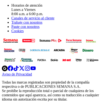
Horarios de atención
Lunes a Viernes
8:00 a.m. a 6:00 p.m.
Canales de servicio al cliente
Trabaje con nosotros
Paute con nosotros
Cookies
Opens
Opens
Opens
Opens
Opens
in
in
in
in
in
Aviso de Privacidad
Opens
new
new
new
new
new
in
window
window
window
window
window
Todas las marcas registradas son propiedad de la compañía
new
respectiva o de PUBLICACIONES SEMANA S.A.
window
Se prohíbe la reproducción total o parcial de cualquiera de los
contenidos que aquí aparezca, así como su traducción a cualquier
idioma sin autorización escrita por su titular.