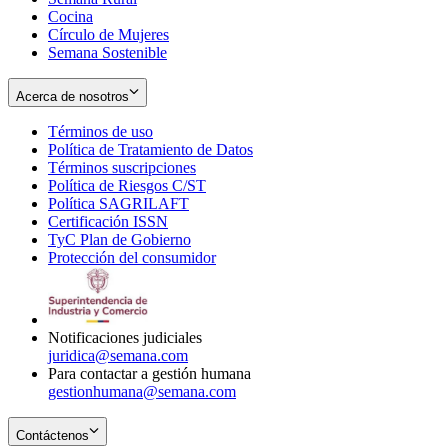
Cocina
Círculo de Mujeres
Semana Sostenible
Acerca de nosotros
Términos de uso
Opens
Política de Tratamiento de Datos
in
Opens
Términos suscripciones
new
Opens
in
Política de Riesgos C/ST
window
in
Opens
new
Política SAGRILAFT
Opens
new
in
window
Certificación ISSN
Opens
in
window
new
TyC Plan de Gobierno
in
new
Opens
window
Protección del consumidor
new
window
in
Opens
window
new
in
window
new
window
Notificaciones judiciales
juridica@semana.com
Para contactar a gestión humana
gestionhumana@semana.com
Contáctenos