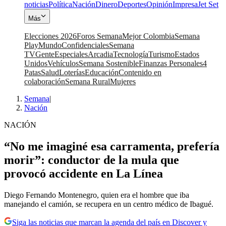
noticias
Política
Nación
Dinero
Deportes
Opinión
Impresa
Jet Set
Más
Elecciones 2026
Foros Semana
Mejor Colombia
Semana
Play
Mundo
Confidenciales
Semana
TV
Gente
Especiales
Arcadia
Tecnología
Turismo
Estados
Unidos
Vehículos
Semana Sostenible
Finanzas Personales
4
Patas
Salud
Loterías
Educación
Contenido en
colaboración
Semana Rural
Mujeres
Semana
|
Nación
NACIÓN
“No me imaginé esa carramenta, prefería
morir”: conductor de la mula que
provocó accidente en La Línea
Diego Fernando Montenegro, quien era el hombre que iba
manejando el camión, se recupera en un centro médico de Ibagué.
Siga las noticias que marcan la agenda del país en Discover y