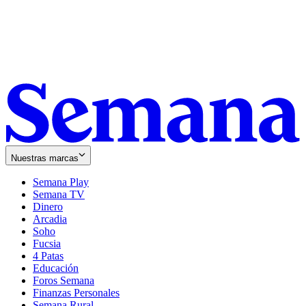
Nuestras marcas
Semana Play
Semana TV
Dinero
Arcadia
Soho
Opens
Fucsia
in
Opens
4 Patas
new
in
Educación
window
new
Foros Semana
window
Finanzas Personales
Semana Rural