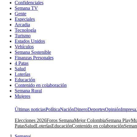
Confidenciales
Semana TV
Gente
Especiales
Arcadia
Tecnología
Turismo
Estados Unidos
Vehículos
Semana Sostenible
Finanzas Personales
4 Patas
Salud
Loterías
Educación
Contenido en colaboración
Semana Rural
Mujeres
Últimas noticias
Política
Nación
Dinero
Deportes
Opinión
Impresa
Elecciones 2026
Foros Semana
Mejor Colombia
Semana Play
Mu
Patas
Salud
Loterías
Educación
Contenido en colaboración
Seman
Semana
|