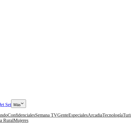
Jet Set
Más
ndo
Confidenciales
Semana TV
Gente
Especiales
Arcadia
Tecnología
Tur
a Rural
Mujeres