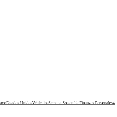
ismo
Estados Unidos
Vehículos
Semana Sostenible
Finanzas Personales
4