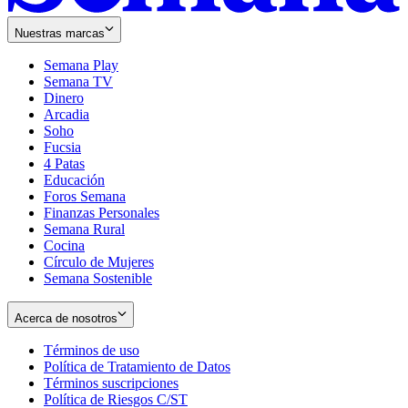
Nuestras marcas
Semana Play
Semana TV
Dinero
Arcadia
Soho
Opens
Fucsia
in
Opens
4 Patas
new
in
Educación
window
new
Foros Semana
window
Finanzas Personales
Semana Rural
Cocina
Círculo de Mujeres
Semana Sostenible
Acerca de nosotros
Términos de uso
Opens
Política de Tratamiento de Datos
in
Opens
Términos suscripciones
new
Opens
in
Política de Riesgos C/ST
window
in
Opens
new