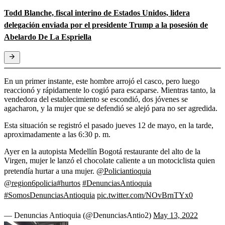
Todd Blanche, fiscal interino de Estados Unidos, lidera
delegación enviada por el presidente Trump a la posesión de
Abelardo De La Espriella
En un primer instante, este hombre arrojó el casco, pero luego
reaccionó y rápidamente lo cogió para escaparse. Mientras tanto, la
vendedora del establecimiento se escondió, dos jóvenes se
agacharon, y la mujer que se defendió se alejó para no ser agredida.
Esta situación se registró el pasado jueves 12 de mayo, en la tarde,
aproximadamente a las 6:30 p. m.
Ayer en la autopista Medellín Bogotá restaurante del alto de la
Virgen, mujer le lanzó el chocolate caliente a un motociclista quien
pretendía hurtar a una mujer.
@Policiantioquia
@region6policia
#hurtos
#DenunciasAntioquia
#SomosDenunciasAntioquia
pic.twitter.com/NOvBrnTYx0
— Denuncias Antioquia (@DenunciasAntio2)
May 13, 2022