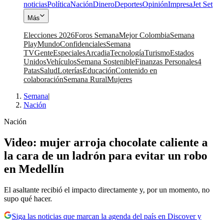
noticias
Política
Nación
Dinero
Deportes
Opinión
Impresa
Jet Set
Más
Elecciones 2026
Foros Semana
Mejor Colombia
Semana
Play
Mundo
Confidenciales
Semana
TV
Gente
Especiales
Arcadia
Tecnología
Turismo
Estados
Unidos
Vehículos
Semana Sostenible
Finanzas Personales
4
Patas
Salud
Loterías
Educación
Contenido en
colaboración
Semana Rural
Mujeres
Semana
|
Nación
Nación
Video: mujer arroja chocolate caliente a
la cara de un ladrón para evitar un robo
en Medellín
El asaltante recibió el impacto directamente y, por un momento, no
supo qué hacer.
Siga las noticias que marcan la agenda del país en Discover y