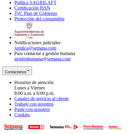
Política SAGRILAFT
Opens
new
in
window
Certificación ISSN
Opens
in
window
new
TyC Plan de Gobierno
in
new
Opens
window
Protección del consumidor
new
window
in
Opens
window
new
in
window
new
window
Notificaciones judiciales
juridica@semana.com
Para contactar a gestión humana
gestionhumana@semana.com
Contáctenos
Horarios de atención
Lunes a Viernes
8:00 a.m. a 6:00 p.m.
Canales de servicio al cliente
Trabaje con nosotros
Paute con nosotros
Cookies