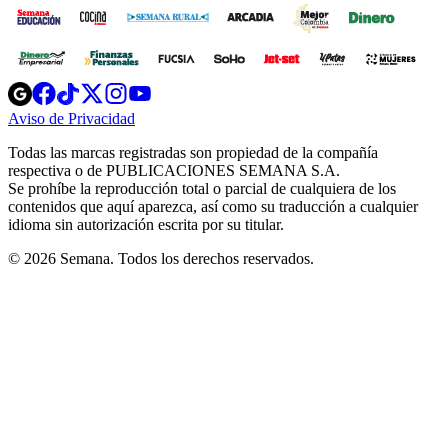
Opens
Opens
Opens
Opens
Opens
in
in
in
in
in
Aviso de Privacidad
Opens
new
new
new
new
new
in
window
window
window
window
window
Todas las marcas registradas son propiedad de la compañía
new
respectiva o de PUBLICACIONES SEMANA S.A.
window
Se prohíbe la reproducción total o parcial de cualquiera de los
contenidos que aquí aparezca, así como su traducción a cualquier
idioma sin autorización escrita por su titular.
© 2026 Semana. Todos los derechos reservados.