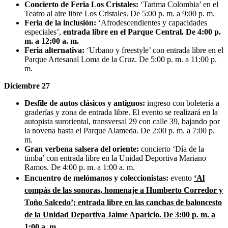
Concierto de Feria Los Cristales:
‘Tarima Colombia’ en el
Teatro al aire libre Los Cristales. De 5:00 p. m. a 9:00 p. m.
Feria de la inclusión:
‘Afrodescendientes y capacidades
especiales’,
entrada libre en el Parque Central. De 4:00 p.
m. a 12:00 a. m.
Feria alternativa:
‘Urbano y freestyle’ con entrada libre en el
Parque Artesanal Loma de la Cruz. De 5:00 p. m. a 11:00 p.
m.
Diciembre 27
Desfile de autos clásicos y antiguos:
ingreso con boletería a
graderías y zona de entrada libre. El evento se realizará en la
autopista suroriental, transversal 29 con calle 39, bajando por
la novena hasta el Parque Alameda. De 2:00 p. m. a 7:00 p.
m.
Gran verbena salsera del oriente:
concierto ‘Día de la
timba’ con entrada libre en la Unidad Deportiva Mariano
Ramos. De 4:00 p. m. a 1:00 a. m.
Encuentro de melómanos y coleccionistas:
evento
‘Al
compás de las sonoras, homenaje a Humberto Corredor y
Toño Salcedo’; entrada libre en las canchas de baloncesto
de la Unidad Deportiva Jaime Aparicio. De 3:00 p. m. a
1:00 a. m.