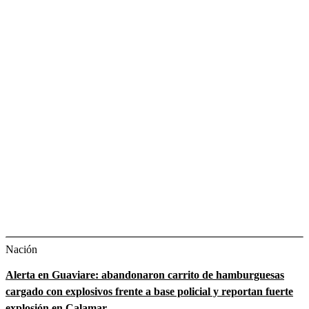
Nación
Alerta en Guaviare: abandonaron carrito de hamburguesas
cargado con explosivos frente a base policial y reportan fuerte
explosión en Calamar