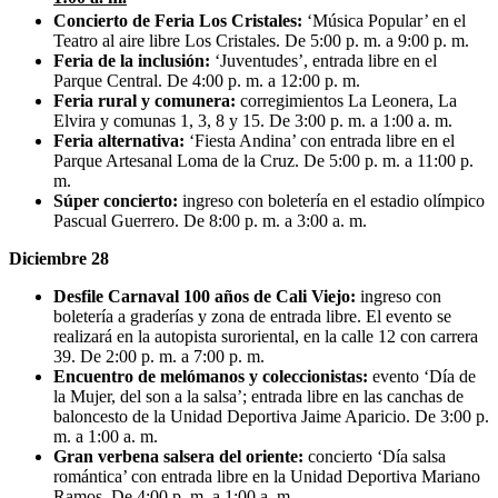
Concierto de Feria Los Cristales:
‘Música Popular’ en el
Teatro al aire libre Los Cristales. De 5:00 p. m. a 9:00 p. m.
Feria de la inclusión:
‘Juventudes’, entrada libre en el
Parque Central. De 4:00 p. m. a 12:00 p. m.
Feria rural y comunera:
corregimientos La Leonera, La
Elvira y comunas 1, 3, 8 y 15. De 3:00 p. m. a 1:00 a. m.
Feria alternativa:
‘Fiesta Andina’ con entrada libre en el
Parque Artesanal Loma de la Cruz. De 5:00 p. m. a 11:00 p.
m.
Súper concierto:
ingreso con boletería en el estadio olímpico
Pascual Guerrero. De 8:00 p. m. a 3:00 a. m.
Diciembre 28
Desfile Carnaval 100 años de Cali Viejo:
ingreso con
boletería a graderías y zona de entrada libre. El evento se
realizará en la autopista suroriental, en la calle 12 con carrera
39. De 2:00 p. m. a 7:00 p. m.
Encuentro de melómanos y coleccionistas:
evento ‘Día de
la Mujer, del son a la salsa’; entrada libre en las canchas de
baloncesto de la Unidad Deportiva Jaime Aparicio. De 3:00 p.
m. a 1:00 a. m.
Gran verbena salsera del oriente:
concierto ‘Día salsa
romántica’ con entrada libre en la Unidad Deportiva Mariano
Ramos. De 4:00 p. m. a 1:00 a. m.