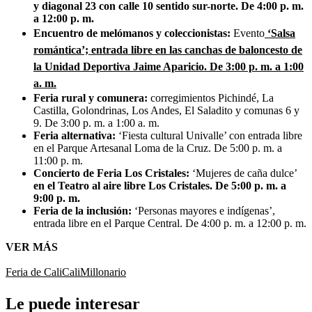
y diagonal 23 con calle 10 sentido sur-norte. De 4:00 p. m.
a 12:00 p. m.
Encuentro de melómanos y coleccionistas:
Evento
‘Salsa
romántica’; entrada libre en las canchas de baloncesto de
la Unidad Deportiva Jaime Aparicio. De 3:00 p. m. a 1:00
a. m.
Feria rural y comunera:
corregimientos Pichindé, La
Castilla, Golondrinas, Los Andes, El Saladito y comunas 6 y
9. De 3:00 p. m. a 1:00 a. m.
Feria alternativa:
‘Fiesta cultural Univalle’ con entrada libre
en el Parque Artesanal Loma de la Cruz. De 5:00 p. m. a
11:00 p. m.
Concierto de Feria Los Cristales:
‘Mujeres de caña dulce’
en el Teatro al aire libre Los Cristales. De 5:00 p. m. a
9:00 p. m.
Feria de la inclusión:
‘Personas mayores e indígenas’,
entrada libre en el Parque Central. De 4:00 p. m. a 12:00 p. m.
VER MÁS
Feria de Cali
Cali
Millonario
Le puede interesar