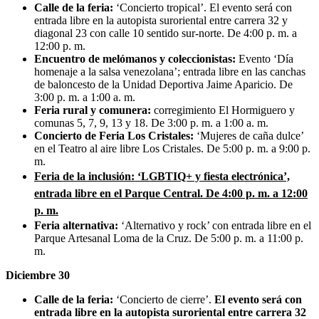
Calle de la feria:
‘Concierto tropical’. El evento será con
entrada libre en la autopista suroriental entre carrera 32 y
diagonal 23 con calle 10 sentido sur-norte. De 4:00 p. m. a
12:00 p. m.
Encuentro de melómanos y coleccionistas:
Evento ‘Día
homenaje a la salsa venezolana’; entrada libre en las canchas
de baloncesto de la Unidad Deportiva Jaime Aparicio. De
3:00 p. m. a 1:00 a. m.
Feria rural y comunera:
corregimiento El Hormiguero y
comunas 5, 7, 9, 13 y 18. De 3:00 p. m. a 1:00 a. m.
Concierto de Feria Los Cristales:
‘Mujeres de caña dulce’
en el Teatro al aire libre Los Cristales. De 5:00 p. m. a 9:00 p.
m.
Feria de la inclusión: ‘LGBTIQ+ y fiesta electrónica’,
entrada libre en el Parque Central. De 4:00 p. m. a 12:00
p. m.
Feria alternativa:
‘Alternativo y rock’ con entrada libre en el
Parque Artesanal Loma de la Cruz. De 5:00 p. m. a 11:00 p.
m.
Diciembre 30
Calle de la feria:
‘Concierto de cierre’.
El evento será con
entrada libre en la autopista suroriental entre carrera 32