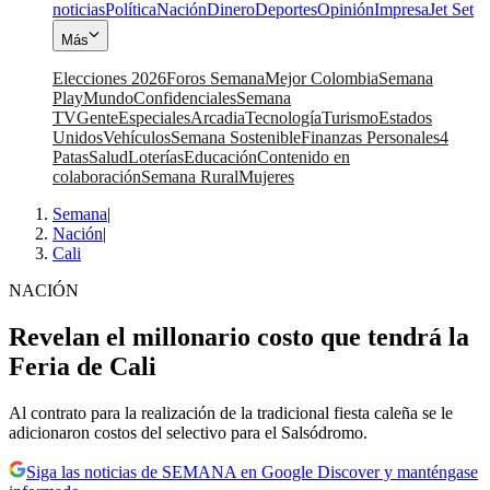
noticias
Política
Nación
Dinero
Deportes
Opinión
Impresa
Jet Set
Más
Elecciones 2026
Foros Semana
Mejor Colombia
Semana
Play
Mundo
Confidenciales
Semana
TV
Gente
Especiales
Arcadia
Tecnología
Turismo
Estados
Unidos
Vehículos
Semana Sostenible
Finanzas Personales
4
Patas
Salud
Loterías
Educación
Contenido en
colaboración
Semana Rural
Mujeres
Semana
|
Nación
|
Cali
NACIÓN
Revelan el millonario costo que tendrá la
Feria de Cali
Al contrato para la realización de la tradicional fiesta caleña se le
adicionaron costos del selectivo para el Salsódromo.
Siga las noticias de SEMANA en Google Discover y manténgase