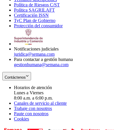
Política de Riesgos C/ST
window
in
Opens
new
Política SAGRILAFT
Opens
new
in
window
Certificación ISSN
Opens
in
window
new
TyC Plan de Gobierno
in
new
Opens
window
Protección del consumidor
new
window
in
Opens
window
new
in
window
new
window
Notificaciones judiciales
juridica@semana.com
Para contactar a gestión humana
gestionhumana@semana.com
Contáctenos
Horarios de atención
Lunes a Viernes
8:00 a.m. a 6:00 p.m.
Canales de servicio al cliente
Trabaje con nosotros
Paute con nosotros
Cookies