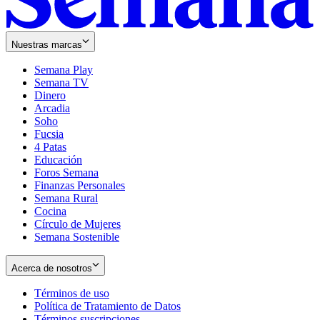
Nuestras marcas
Semana Play
Semana TV
Dinero
Arcadia
Soho
Opens
Fucsia
in
Opens
4 Patas
new
in
Educación
window
new
Foros Semana
window
Finanzas Personales
Semana Rural
Cocina
Círculo de Mujeres
Semana Sostenible
Acerca de nosotros
Términos de uso
Opens
Política de Tratamiento de Datos
in
Opens
Términos suscripciones
new
Opens
in