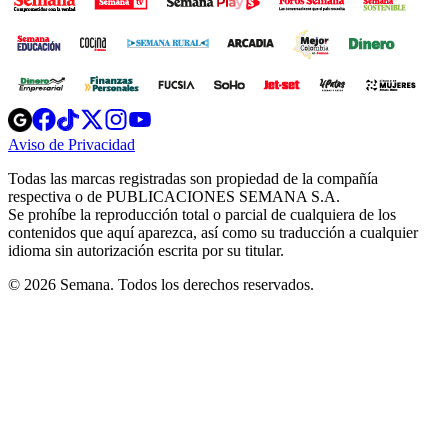
Opens
Opens
Opens
Opens
Opens
in
in
in
in
in
Aviso de Privacidad
Opens
new
new
new
new
new
in
window
window
window
window
window
Todas las marcas registradas son propiedad de la compañía
new
respectiva o de PUBLICACIONES SEMANA S.A.
window
Se prohíbe la reproducción total o parcial de cualquiera de los
contenidos que aquí aparezca, así como su traducción a cualquier
idioma sin autorización escrita por su titular.
© 2026 Semana. Todos los derechos reservados.