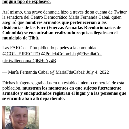
ningún tipo de explosivo.
Así mismo, una grave denuncia hizo a través de su cuenta de Twitter
la senadora del Centro Democrático María Fernanda Cabal, quien
aseguró que
hombres armados que pertenecerían a las
disidencias de las Farc (Fuerzas Armadas Revolucionarias de
Colombia) se encontraban realizando requisas ilegales en el
municipio de Tibú.
Las FARC en Tibú pidiendo papeles a la comunidad.
@COL_EJERCITO
@PoliciaColombia
@FiscaliaCol
pic.twitter.com/dCjBHsAy4B
— María Fernanda Cabal (@MariaFdaCabal)
July 4, 2022
Dichas imágenes, grabadas en un establecimiento comercial de esta
población,
muestran los momentos en que sujetos fuertemente
armados y encapuchados registran el lugar y a las personas que
se encontraban allí departiendo.