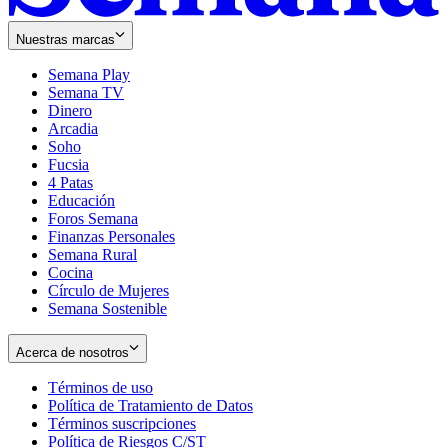
Nuestras marcas
Semana Play
Semana TV
Dinero
Arcadia
Soho
Opens
Fucsia
in
Opens
4 Patas
new
in
Educación
window
new
Foros Semana
window
Finanzas Personales
Semana Rural
Cocina
Círculo de Mujeres
Semana Sostenible
Acerca de nosotros
Términos de uso
Opens
Política de Tratamiento de Datos
in
Opens
Términos suscripciones
new
Opens
in
Política de Riesgos C/ST
window
in
Opens
new