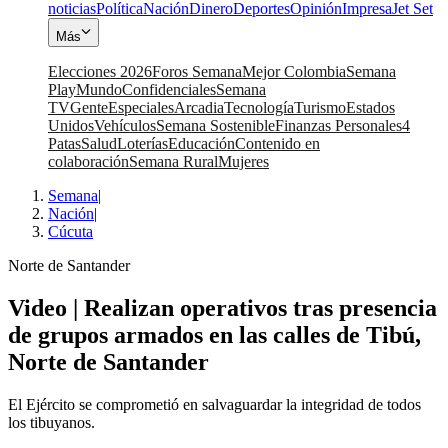
noticias
Política
Nación
Dinero
Deportes
Opinión
Impresa
Jet Set
Más
Elecciones 2026
Foros Semana
Mejor Colombia
Semana
Play
Mundo
Confidenciales
Semana
TV
Gente
Especiales
Arcadia
Tecnología
Turismo
Estados
Unidos
Vehículos
Semana Sostenible
Finanzas Personales
4
Patas
Salud
Loterías
Educación
Contenido en
colaboración
Semana Rural
Mujeres
Semana
|
Nación
|
Cúcuta
Norte de Santander
Video | Realizan operativos tras presencia
de grupos armados en las calles de Tibú,
Norte de Santander
El Ejército se comprometió en salvaguardar la integridad de todos
los tibuyanos.