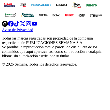
Opens
Opens
Opens
Opens
Opens
in
in
in
in
in
Aviso de Privacidad
Opens
new
new
new
new
new
in
window
window
window
window
window
Todas las marcas registradas son propiedad de la compañía
new
respectiva o de PUBLICACIONES SEMANA S.A.
window
Se prohíbe la reproducción total o parcial de cualquiera de los
contenidos que aquí aparezca, así como su traducción a cualquier
idioma sin autorización escrita por su titular.
© 2026 Semana. Todos los derechos reservados.