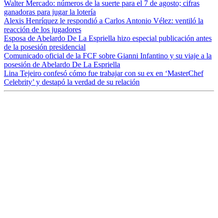
Walter Mercado: números de la suerte para el 7 de agosto; cifras
ganadoras para jugar la lotería
Alexis Henríquez le respondió a Carlos Antonio Vélez: ventiló la
reacción de los jugadores
Esposa de Abelardo De La Espriella hizo especial publicación antes
de la posesión presidencial
Comunicado oficial de la FCF sobre Gianni Infantino y su viaje a la
posesión de Abelardo De La Espriella
Lina Tejeiro confesó cómo fue trabajar con su ex en ‘MasterChef
Celebrity’ y destapó la verdad de su relación