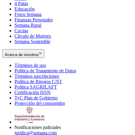
4 Patas
new
in
Educación
window
new
Foros Semana
window
Finanzas Personales
Semana Rural
Cocina
Círculo de Mujeres
Semana Sostenible
Acerca de nosotros
Términos de uso
Opens
Política de Tratamiento de Datos
in
Opens
Términos suscripciones
new
Opens
in
Política de Riesgos C/ST
window
in
Opens
new
Política SAGRILAFT
Opens
new
in
window
Certificación ISSN
Opens
in
window
new
TyC Plan de Gobierno
in
new
Opens
window
Protección del consumidor
new
window
in
Opens
window
new
in
window
new
window
Notificaciones judiciales
juridica@semana.com