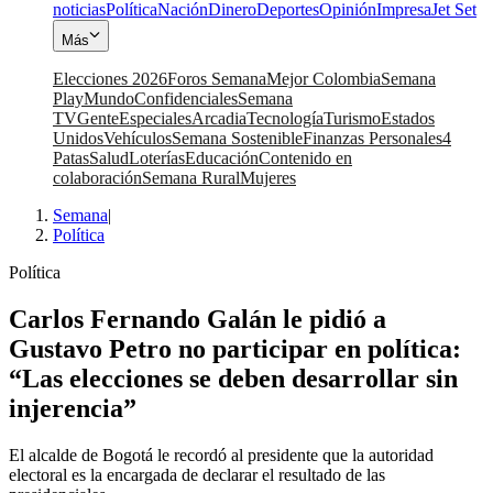
noticias
Política
Nación
Dinero
Deportes
Opinión
Impresa
Jet Set
Más
Elecciones 2026
Foros Semana
Mejor Colombia
Semana
Play
Mundo
Confidenciales
Semana
TV
Gente
Especiales
Arcadia
Tecnología
Turismo
Estados
Unidos
Vehículos
Semana Sostenible
Finanzas Personales
4
Patas
Salud
Loterías
Educación
Contenido en
colaboración
Semana Rural
Mujeres
Semana
|
Política
Política
Carlos Fernando Galán le pidió a
Gustavo Petro no participar en política:
“Las elecciones se deben desarrollar sin
injerencia”
El alcalde de Bogotá le recordó al presidente que la autoridad
electoral es la encargada de declarar el resultado de las