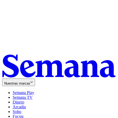
Nuestras marcas
Semana Play
Semana TV
Dinero
Arcadia
Soho
Opens
Fucsia
in
Opens