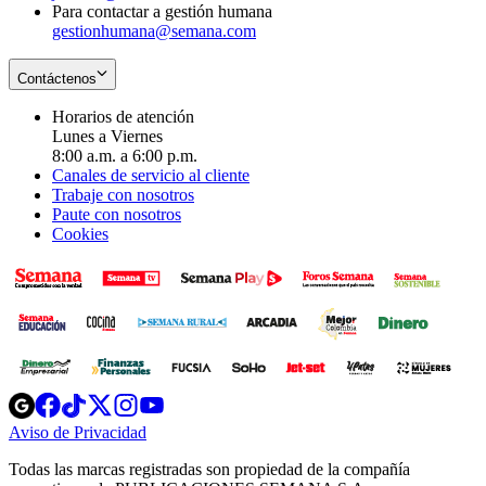
Para contactar a gestión humana
gestionhumana@semana.com
Contáctenos
Horarios de atención
Lunes a Viernes
8:00 a.m. a 6:00 p.m.
Canales de servicio al cliente
Trabaje con nosotros
Paute con nosotros
Cookies
Opens
Opens
Opens
Opens
Opens
in
in
in
in
in
Aviso de Privacidad
Opens
new
new
new
new
new
in
window
window
window
window
window
Todas las marcas registradas son propiedad de la compañía
new