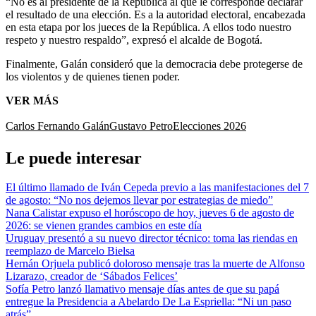
“No es al presidente de la República al que le corresponde declarar
el resultado de una elección. Es a la autoridad electoral, encabezada
en esta etapa por los jueces de la República. A ellos todo nuestro
respeto y nuestro respaldo”, expresó el alcalde de Bogotá.
Finalmente, Galán consideró que la democracia debe protegerse de
los violentos y de quienes tienen poder.
VER MÁS
Carlos Fernando Galán
Gustavo Petro
Elecciones 2026
Le puede interesar
El último llamado de Iván Cepeda previo a las manifestaciones del 7
de agosto: “No nos dejemos llevar por estrategias de miedo”
Nana Calistar expuso el horóscopo de hoy, jueves 6 de agosto de
2026: se vienen grandes cambios en este día
Uruguay presentó a su nuevo director técnico: toma las riendas en
reemplazo de Marcelo Bielsa
Hernán Orjuela publicó doloroso mensaje tras la muerte de Alfonso
Lizarazo, creador de ‘Sábados Felices’
Sofía Petro lanzó llamativo mensaje días antes de que su papá
entregue la Presidencia a Abelardo De La Espriella: “Ni un paso
atrás”