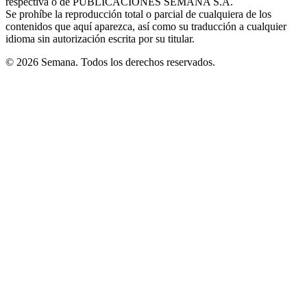
respectiva o de PUBLICACIONES SEMANA S.A.
window
Se prohíbe la reproducción total o parcial de cualquiera de los
contenidos que aquí aparezca, así como su traducción a cualquier
idioma sin autorización escrita por su titular.
© 2026 Semana. Todos los derechos reservados.