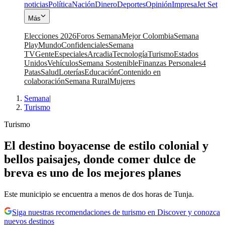
noticias
Política
Nación
Dinero
Deportes
Opinión
Impresa
Jet Set
Más
Elecciones 2026
Foros Semana
Mejor Colombia
Semana
Play
Mundo
Confidenciales
Semana
TV
Gente
Especiales
Arcadia
Tecnología
Turismo
Estados
Unidos
Vehículos
Semana Sostenible
Finanzas Personales
4
Patas
Salud
Loterías
Educación
Contenido en
colaboración
Semana Rural
Mujeres
Semana
|
Turismo
Turismo
El destino boyacense de estilo colonial y
bellos paisajes, donde comer dulce de
breva es uno de los mejores planes
Este municipio se encuentra a menos de dos horas de Tunja.
Siga nuestras recomendaciones de turismo en Discover y conozca
nuevos destinos