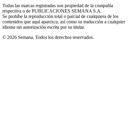
in
window
window
window
window
window
Todas las marcas registradas son propiedad de la compañía
new
respectiva o de PUBLICACIONES SEMANA S.A.
window
Se prohíbe la reproducción total o parcial de cualquiera de los
contenidos que aquí aparezca, así como su traducción a cualquier
idioma sin autorización escrita por su titular.
© 2026 Semana. Todos los derechos reservados.