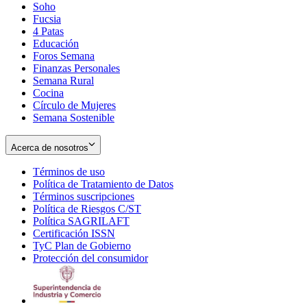
Soho
Opens
Fucsia
in
Opens
4 Patas
new
in
Educación
window
new
Foros Semana
window
Finanzas Personales
Semana Rural
Cocina
Círculo de Mujeres
Semana Sostenible
Acerca de nosotros
Términos de uso
Opens
Política de Tratamiento de Datos
in
Opens
Términos suscripciones
new
Opens
in
Política de Riesgos C/ST
window
in
Opens
new
Política SAGRILAFT
Opens
new
in
window
Certificación ISSN
Opens
in
window
new
TyC Plan de Gobierno
in
new
Opens
window
Protección del consumidor
new
window
in
Opens
window
new
in
window
new
window