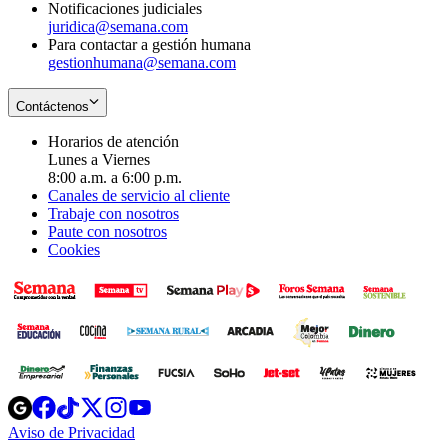
Notificaciones judiciales
juridica@semana.com
Para contactar a gestión humana
gestionhumana@semana.com
Contáctenos
Horarios de atención
Lunes a Viernes
8:00 a.m. a 6:00 p.m.
Canales de servicio al cliente
Trabaje con nosotros
Paute con nosotros
Cookies
Opens
Opens
Opens
Opens
Opens
in
in
in
in
in
Aviso de Privacidad
Opens
new
new
new
new
new