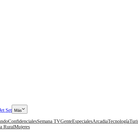
Jet Set
Más
ndo
Confidenciales
Semana TV
Gente
Especiales
Arcadia
Tecnología
Tur
a Rural
Mujeres