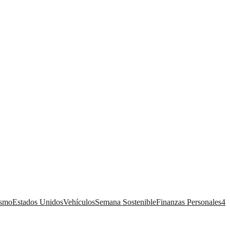
ismo
Estados Unidos
Vehículos
Semana Sostenible
Finanzas Personales
4