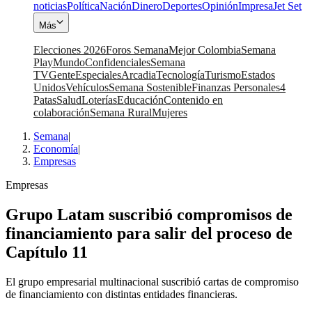
noticias
Política
Nación
Dinero
Deportes
Opinión
Impresa
Jet Set
Más
Elecciones 2026
Foros Semana
Mejor Colombia
Semana
Play
Mundo
Confidenciales
Semana
TV
Gente
Especiales
Arcadia
Tecnología
Turismo
Estados
Unidos
Vehículos
Semana Sostenible
Finanzas Personales
4
Patas
Salud
Loterías
Educación
Contenido en
colaboración
Semana Rural
Mujeres
Semana
|
Economía
|
Empresas
Empresas
Grupo Latam suscribió compromisos de
financiamiento para salir del proceso de
Capítulo 11
El grupo empresarial multinacional suscribió cartas de compromiso
de financiamiento con distintas entidades financieras.