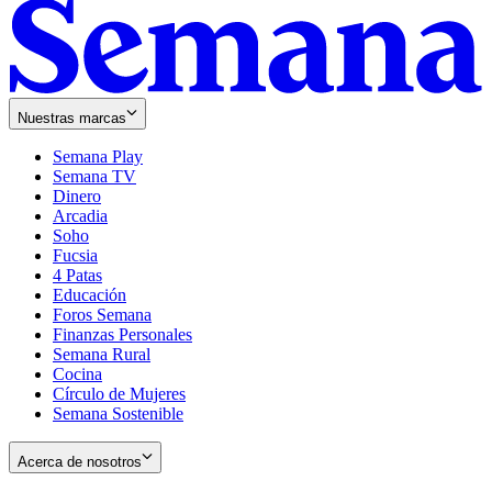
Nuestras marcas
Semana Play
Semana TV
Dinero
Arcadia
Soho
Opens
Fucsia
in
Opens
4 Patas
new
in
Educación
window
new
Foros Semana
window
Finanzas Personales
Semana Rural
Cocina
Círculo de Mujeres
Semana Sostenible
Acerca de nosotros