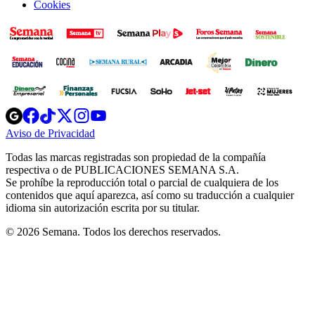
Cookies
Opens
Opens
Opens
Opens
Opens
in
in
in
in
in
Aviso de Privacidad
Opens
new
new
new
new
new
in
window
window
window
window
window
Todas las marcas registradas son propiedad de la compañía
new
respectiva o de PUBLICACIONES SEMANA S.A.
window
Se prohíbe la reproducción total o parcial de cualquiera de los
contenidos que aquí aparezca, así como su traducción a cualquier
idioma sin autorización escrita por su titular.
© 2026 Semana. Todos los derechos reservados.