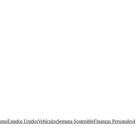
ismo
Estados Unidos
Vehículos
Semana Sostenible
Finanzas Personales
4