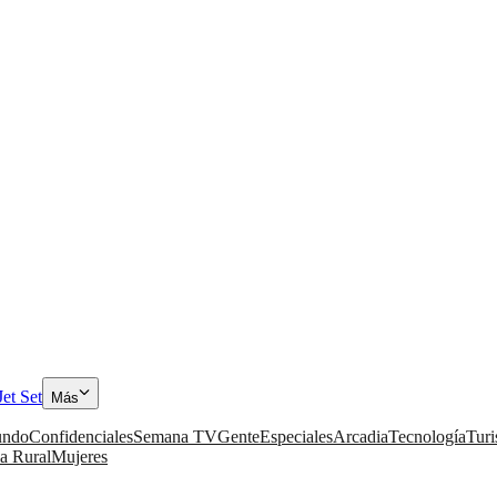
Jet Set
Más
ndo
Confidenciales
Semana TV
Gente
Especiales
Arcadia
Tecnología
Tur
a Rural
Mujeres