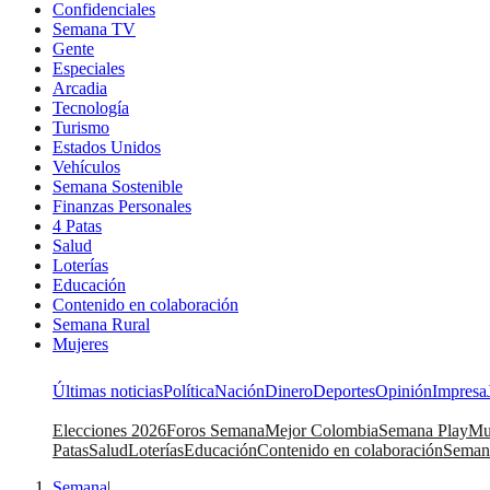
Confidenciales
Semana TV
Gente
Especiales
Arcadia
Tecnología
Turismo
Estados Unidos
Vehículos
Semana Sostenible
Finanzas Personales
4 Patas
Salud
Loterías
Educación
Contenido en colaboración
Semana Rural
Mujeres
Últimas noticias
Política
Nación
Dinero
Deportes
Opinión
Impresa
Elecciones 2026
Foros Semana
Mejor Colombia
Semana Play
Mu
Patas
Salud
Loterías
Educación
Contenido en colaboración
Seman
Semana
|